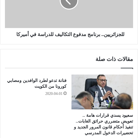
ل
ا
ع
ئ
ز
ر
ي
ي
ز
ي
ج
ن
للجزائريين.. برنامج مدفوع التكاليف للدراسة في أميركا
ر
.
ا
.
د
ب
مقالات ذات صلة
ي
ر
ت
ن
ل
ا
ق
م
فنانة تدعو لطرد الوافدين ومصابي
ى
ج
كورونا من الكويت
ل
م
2020-04-01
ق
د
ا
ف
ح
و
سعيود يسدي قرارات هامة ..
ك
ع
تعويض متضرري حرائق الغابات..
و
ا
تنفيذ أحكام قانون المرور الجديد و
ر
ل
تحضيرات الدخول المدرسي
و
ت