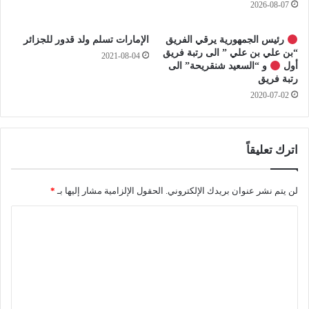
2026-08-07
ن
ك
ا
ا
رئيس الجمهورية يرقي الفريق
الإمارات تسلم ولد قدور للجزائر
ل
“بن علي بن علي ” الى رتبة فريق
2021-08-04
ي
أول
و “السعيد شنقريحة” الى
ف
رتبة فريق
ل
2020-07-02
ل
د
ر
ا
اترك تعليقاً
س
ة
ف
لن يتم نشر عنوان بريدك الإلكتروني.
الحقول الإلزامية مشار إليها بـ
*
ي
ا
أ
م
ل
ي
ت
ر
ك
ع
ا
ل