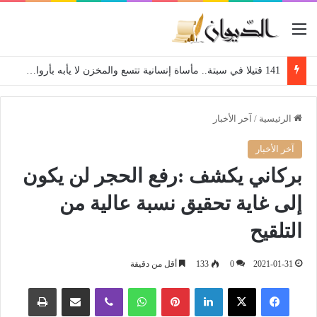
القائمة
141 قتيلا في سبتة.. مأساة إنسانية تتسع والمخزن لا يأبه بأرواح المواطنين
الرئيسية
/
آخر الأخبار
آخر الأخبار
بركاني يكشف :رفع الحجر لن يكون
إلى غاية تحقيق نسبة عالية من
التلقيح
2021-01-31
0
133
أقل من دقيقة
فيسبوك
‫X
لينكدإن
بينتيريست
واتساب
ڤايبر
مشاركة عبر البريد
طباعة