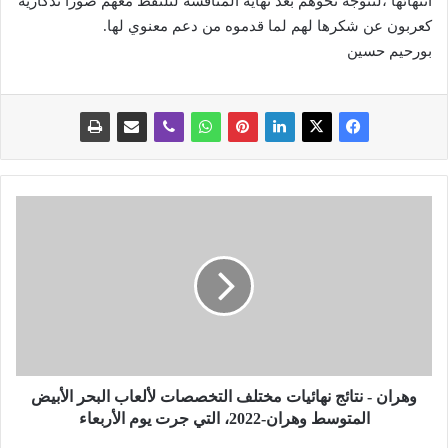
انتهائها ،لتتوجه نحوهم بعد نهاية المنافسة لتلتقط معهم صورا تذكارية
كعربون عن شكرها لهم لما قدموه من دعم معنوي لها.
بورحيم حسين
و
ه
ر
ا
ن
-
ن
ت
ا
ئ
وهران - نتائج نهائيات مختلف التخصصات لألعاب البحر الأبيض
ج
المتوسط وهران-2022، التي جرت يوم الأربعاء
ن