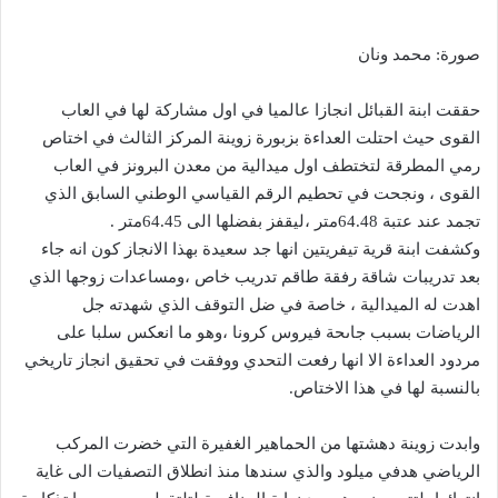
صورة: محمد ونان
حققت ابنة القبائل انجازا عالميا في اول مشاركة لها في العاب
القوى حيث احتلت العداءة بزبورة زوينة المركز الثالث في اختاص
رمي المطرقة لتختطف اول ميدالية من معدن البرونز في العاب
القوى ، ونجحت في تحطيم الرقم القياسي الوطني السابق الذي
تجمد عند عتبة 64.48متر ،ليقفز بفضلها الى 64.45متر .
وكشفت ابنة قرية تيفريتين انها جد سعيدة بهذا الانجاز كون انه جاء
بعد تدريبات شاقة رفقة طاقم تدريب خاص ،ومساعدات زوجها الذي
اهدت له الميدالية ، خاصة في ضل التوقف الذي شهدته جل
الرياضات بسبب جاىحة فيروس كرونا ،وهو ما انعكس سلبا على
مردود العداءة الا انها رفعت التحدي ووفقت في تحقيق انجاز تاريخي
بالنسبة لها في هذا الاختاص.
وابدت زوينة دهشتها من الحماهير الغفيرة التي خضرت المركب
الرياضي هدفي ميلود والذي سندها منذ انطلاق التصفيات الى غاية