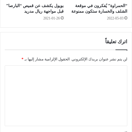
ل
ل
“الحمراوة” يُفكرون في موقعة
بويول يكشف عن قميص “البارصا”
ع
ذ
الشلف والخسارة ستكون ممنوعة
قبل مواجهة ريال مدريد
ا
ه
2021-01-26
2022-05-03
ب
ب
ا
ي
ل
ا
ب
ت
اترك تعليقاً
ح
ا
ر
ل
ا
ا
لن يتم نشر عنوان بريدك الإلكتروني.
الحقول الإلزامية مشار إليها بـ
*
ل
ل
أ
ا
ع
ب
ا
ل
ي
ب
ت
ض
ا
ا
ل
ع
ل
م
ل
م
ت
ت
و
ي
و
س
ق
س
ط
ط
ي
*