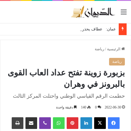
القائمة
عمان: عطاف يحذر من تمادي الاحتلال في مخططاته الرامية إلى تهويد مدينة القدس وطمس معالمها
الرئيسية
/
رياضة
رياضة
بزبورة زوينة تفتح عداد العاب القوى
بالبرونز في وهران
حطمت الرقم القياسي الوطني واحتلت المركز الثالث
2022-06-30
0
140
دقيقة واحدة
فيسبوك
‫X
لينكدإن
بينتيريست
واتساب
ڤايبر
مشاركة عبر البريد
طباعة