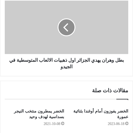
ه
ب
ا
ط
ئ
ل
ي
و
ا
ه
ت
ر
م
ا
خ
ن
ت
ي
ل
ه
بطل وهران يهدي الجزائر اول ذهبيات الالعاب المتوسطية في
ف
د
الجيدو
ا
ي
ل
ا
ت
ل
مقالات ذات صلة
خ
ج
ص
ز
ص
ا
ا
ئ
الخضر يفوزون أمام أوغندا بثنائية
الخضر يمطرون منتخب النيجر
ت
ر
عمورة
بسداسية لهدف وحيد
ل
ا
2021-10-08
2023-06-18
أ
و