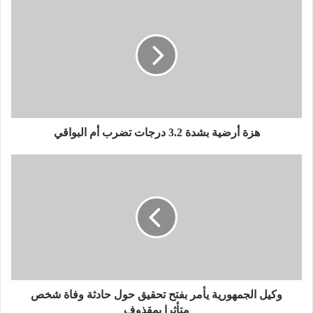
ز
ة
أ
ر
ض
ي
ة
ب
ش
هزة أرضية بشدة 3.2 درجات تضرب أم البواقي
د
ة
و
3
ك
.
ي
2
ل
د
ا
ر
ل
ج
ج
ا
م
ت
ه
ت
و
وكيل الجمهورية يأمر بفتح تحقيق حول حادثة وفاة شخص
ض
ر
متأثرا بمقذوف