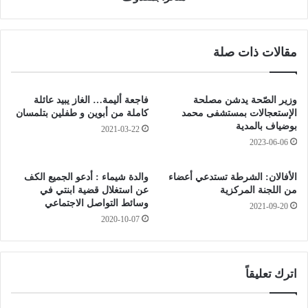
ر
ي
ب
ة
أ
ي
مقالات ذات صلة
م
أ
ا
م
ل
ر
ب
ب
وزير الصّحة يدشن مصلحة
فاجعة أليمة… الغاز يبيد عائلة
و
ف
الإستعجالات بمستشفى محمد
كاملة من أبوين و طفلين بتلمسان
ا
ت
بوضياف بالمدية
2021-03-22
ق
ح
2023-06-06
ي
ت
ح
الأفالان: الشرطة تستدعي أعضاء
والدة شيماء : أدعو الجميع الكف
ق
من اللجنة المركزية
عن استغلال قضية ابنتي في
ي
وسائط التواصل الاجتماعي
2021-09-20
ق
2020-10-07
ح
و
ل
ح
اترك تعليقاً
ا
د