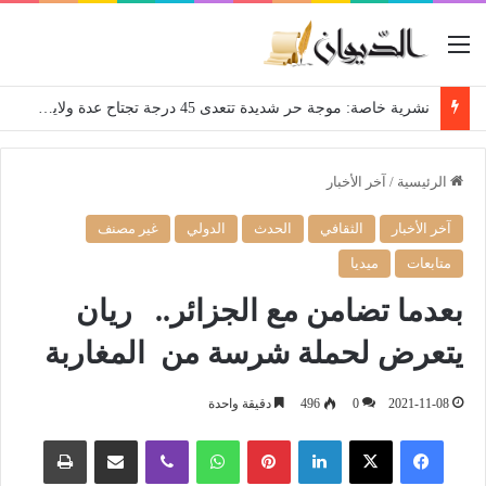
القائمة
نشرية خاصة: موجة حر شديدة تتعدى 45 درجة تجتاح عدة ولايات إلى غاية الاثنين
الرئيسية
/
آخر الأخبار
آخر الأخبار
الثقافي
الحدث
الدولي
غير مصنف
متابعات
ميديا
بعدما تضامن مع الجزائر.. ريان
يتعرض لحملة شرسة من المغاربة
2021-11-08
0
496
دقيقة واحدة
فيسبوك
‫X
لينكدإن
بينتيريست
واتساب
ڤايبر
مشاركة عبر البريد
طباعة