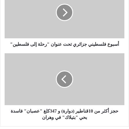
ب
و
ع
ف
ل
س
ط
ي
أسبوع فلسطيني جزائري تحت عنوان "رحلة إلى فلسطين"
ن
ي
ح
ج
ج
ز
ز
ا
أ
ئ
ك
ر
ث
ي
ر
ت
م
ح
ن
ت
1
حجز أكثر من 10قناطير (دوارة) و 347كلغ "عصبان" فاسدة
ع
0
بحي "بتيلاك" في وهران
ن
ق
و
ن