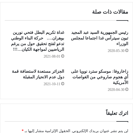
ا
ا
مقالات ذات صلة
ن
ط
"
ي
ر
ر
ح
(
رئيس الجمهورية السيد عبد المجيد
غداة تكريم البطل فتحي نورين
ل
د
تبون سيترأس غدا اجتماعا لمجلس
بوهران…. حركة البناء الوطني
ة
و
الوزراء
تدعو لفتح تحقيق حول من يرغم
إ
الرياضيين لمواجهة الكيان…!!!
ا
2020-05-30
ل
ر
2021-08-01
ى
ة
ف
)
زاخاروفا: موسكو سترد نوويا على
الجزائر مستعدة لاستضافة قمة
ل
و
أي هجوم صاروخي من الغواصات
دول عدم الانحياز المقبلة
س
3
الأمريكية
2021-10-11
ط
4
2020-04-30
ي
7
ن
ك
"
ل
غ
اترك تعليقاً
"
ع
ص
لن يتم نشر عنوان بريدك الإلكتروني.
الحقول الإلزامية مشار إليها بـ
*