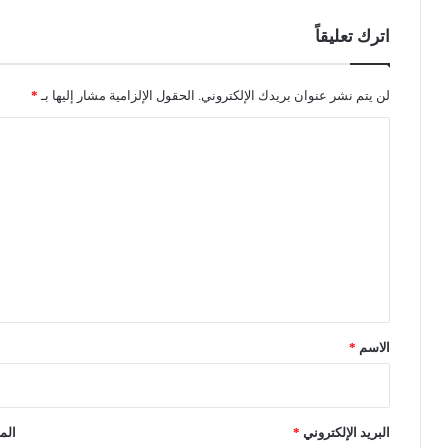
ي
ا
اترك تعليقاً
ل
ع
ث
لن يتم نشر عنوان بريدك الإلكتروني.
الحقول الإلزامية مشار إليها بـ
*
م
ا
ا
ن
ل
ي
ت
و
ع
ع
ي
ل
ن
ي
س
م
ق
ا
*
ر
الاسم
*
ة
ب
ا
ت
البريد الإلكتروني
*
الم