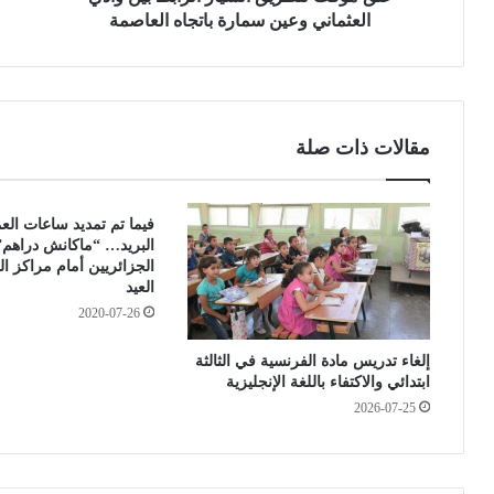
ر
ا
العثماني وعين سمارة باتجاه العاصمة
ي
ل
ق
م
ا
ص
ل
ر
س
ي
مقالات ذات صلة
ي
ا
ا
ل
ر
ك
فيما تم تمديد ساعات ال
ا
ب
البريد… “ماكانش دراه
ل
ي
الجزائريين أمام مراكز ال
ر
ر
العيد
ا
ي
2020-07-26
ب
و
ط
س
إلغاء تدريس مادة الفرنسية في الثالثة
ب
ف
ابتدائي والاكتفاء باللغة الإنجليزية
ي
ش
2026-07-25
ن
ع
و
ب
ا
ا
د
ن