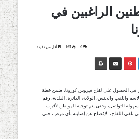
طنين الراغبين في
ا
0
165
أقل من دقيقة
لينكدإن
بينتيريست
مشاركة عبر البريد
طباعة
بين في الحصول على لقاح فيروس كورونا، ضمن خطة
اسم واللقب والجنس، الولاية، الدائرة، البلدية، رقم
لسهولة التواصل، وحتى يتم توجيه المواطن لأقرب
 تلقي اللقاح، الإفصاح عن إصابته بأي مرض، حتى