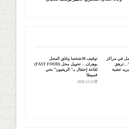
عمل في مراكز
توقيف 38شخصا وغلق المحل
م”…ترهق
بوهران… تحويل محل (FAST FOOD)
بريد عشية
لقاعة إحتفال بـ” الريفيون” بحي
قمبيطا
2020-12-23