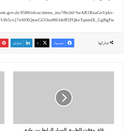
.sante.gov.dz:9580/rdvac/menu_ins/?fbclid=IwAR1RxaGnVpkv-
UIb5cv27nS9XQnwGUOnsf863drlP2FQkoTqnmlX_GgBgFw
شاركها
فيسبوك
‫X
لينكدإن
غ
و
ل
ف
ق
ا
م
ة
ؤ
ا
ق
ل
ت
ف
ل
ن
ل
ا
ط
غلق مؤقت للطريق السيار الرابط بين وادي
ن