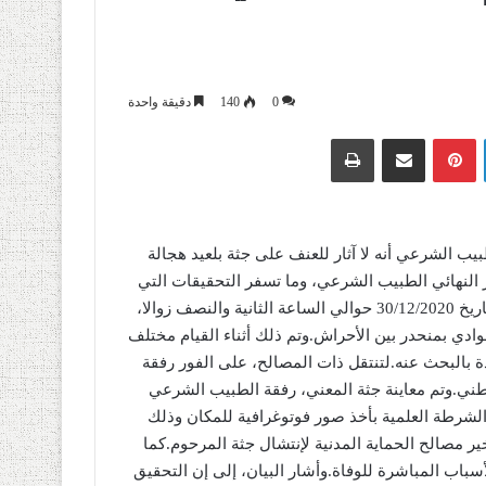
0
140
دقيقة واحدة
لينكدإن
بينتيريست
مشاركة عبر البريد
طباعة
بيب الشرعي أنه لا آثار للعنف على جثة بلعيد هجالة
ر النهائي الطبيب الشرعي، وما تسفر التحقيقات التي
لا تزال متواصلة حد الساعة.وحسب بيان لمحكمة المدية، فإنه وبتاريخ 30/12/2020 حوالي الساعة الثانية والنصف زوالا،
ادي بمنحدر بين الأحراش.وتم ذلك أثناء القيام مختلف
دة بالبحث عنه.لتنتقل ذات المصالح، على الفور رفقة
طني.وتم معاينة جثة المعني، رفقة الطبيب الشرعي
الشرطة العلمية بأخذ صور فوتوغرافية للمكان وذلك
ير مصالح الحماية المدنية لإنتشال جثة المرحوم.كما
باب المباشرة للوفاة.وأشار البيان، إلى إن التحقيق