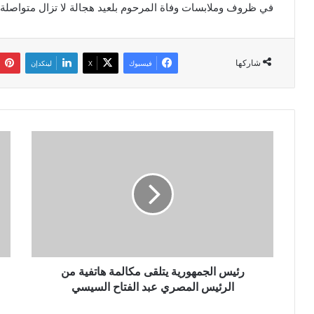
في ظروف وملابسات وفاة المرحوم بلعيد هجالة لا تزال متواصلة.
شاركها
فيسبوك
‫X
لينكدإن
ر
د
ئ
ر
ي
ج
س
ا
ا
ت
ل
ح
ج
ر
م
ا
ه
ر
و
رئيس الجمهورية يتلقى مكالمة هاتفية من
ة
ر
ت
الرئيس المصري عبد الفتاح السيسي
ي
ح