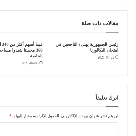
ة
ت
ي
ا
ت
ل
ل
ص
مقالات ذات صلة
ق
ف
ى
ر
م
ب
رئيس الجمهورية يهنىء الناجحين في
فيم
ك
د
امتحان البكالوريا
360 محسنا شيدوا مساجد
ا
ا
الخاصة
2021-07-22
ل
ي
2021-04-03
م
ة
ة
م
ه
ن
ا
ي
ت
و
ف
م
اترك تعليقاً
ي
ا
ة
ل
م
س
لن يتم نشر عنوان بريدك الإلكتروني.
الحقول الإلزامية مشار إليها بـ
*
ن
ب
ا
ا
ت
ل
.
ل