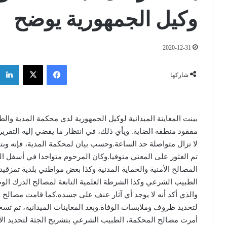
وكيل الجمهورية يوضح
2020-12-31
فيسبوك
‫X
شاركها
بينت المعاينة الميدانية لوكيل الجمهورية لدى محكمة المدية والط
مفقود منطقة الضاية. ويأي ذلك، في انتظار ما يفضي إليه التقري
تم العثور على المعني متوفيا.وكان المرحوم متواجدا في أسفل الو
المصالح الأمنية والحماية المدنية وكذا بعض مواطني بلدية تمزقي
الطبيب الشرعي وكذا الشرطة العلمية التابعة لمصالح الدرك الو
والذي أكد أنه لا يوجد أي آثار عنف على جسده.كما قامت مصالح 
لتحديد ظروف وملابسات الوفاة.وبعد المعاينات الميدانية، تم تسخ
أمرت مصالح المحكمة، الطبيب الشرعي بتشريح الجثة لتحديد الأس