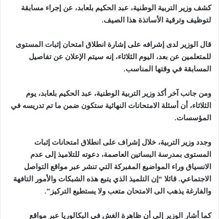
كشف وزير التربية الوطنية، عبد الحكيم بلعابد، عن إجراء مسابقة
لتوظيف وترقية الأساتذة هذا الصيف
.
قال الوزير لدى إشرافه على إشارة انطلاق امتحان إثبات المستوى
للمتعلمين عن بعد، اليوم الثلاثاء، إنه سيتم الإعلان عن تفاصيل
المسابقة في وقتها المناسب
.
ومن جانب آخر
أكد وزير التربية الوطنية، عبد الحكيم بلعابد، يوم
الثلاثاء، أن أسئلة الامتحانات النهائية ستكون ضمن ما تم تدريسه في
المؤسسات
.
وجدد وزير التربية، خلال إشراف على انطلاق امتحانات إثبات
المستوى بمدرسة البساتين العاصمة، دعوته للتلاميذ إلى عدم
الانسياق وراء المواضيع المفبركة التي تنشر عبر مواقع التواصل
الاجتماعي. قائلا “إن التلميذ الذي يتبع هذه الشبكات والأمور التافهة
والفارغة يذهب الى الامتحان متعب ولا يستطيع التركيز
”.
كما أشار الوزير إلى أن ظاهرة الغش في البكالوريا عبر مواقع