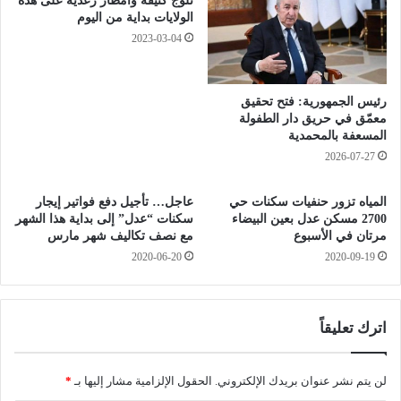
ثلوج كثيفة وأمطار رعدية على هذه
ر
الولايات بداية من اليوم
ا
2023-03-04
ل
د
و
رئيس الجمهورية: فتح تحقيق
ل
معمّق في حريق دار الطفولة
ي
المسعفة بالمحمدية
ح
2026-07-27
و
ل
المياه تزور حنفيات سكنات حي
عاجل… تأجيل دفع فواتير إيجار
د
2700 مسكن عدل بعين البيضاء
سكنات “عدل” إلى بداية هذا الشهر
و
مرتان في الأسبوع
مع نصف تكاليف شهر مارس
ر
2020-06-20
2020-09-19
و
ك
ا
ل
اترك تعليقاً
ا
ت
ا
لن يتم نشر عنوان بريدك الإلكتروني.
الحقول الإلزامية مشار إليها بـ
*
ل