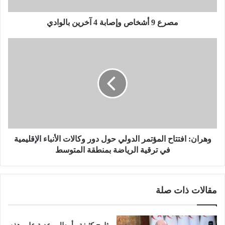
خ
ا
ص
مصرع 9 أشخاص وإصابة 4 آخرين بالوادي
و
إ
و
ص
ه
ا
ر
ب
ا
ة
ن
4
:
آ
ا
خ
ف
ر
ت
ي
ت
وهران: افتتاح المؤتمر الدولي حول دور وكالات الأنباء الإقليمية
ن
ا
في ترقية الرياضة بمنطقة المتوسط
ب
ح
ا
ا
ل
ل
مقالات ذات صلة
و
م
ا
ؤ
د
ت
ي
م