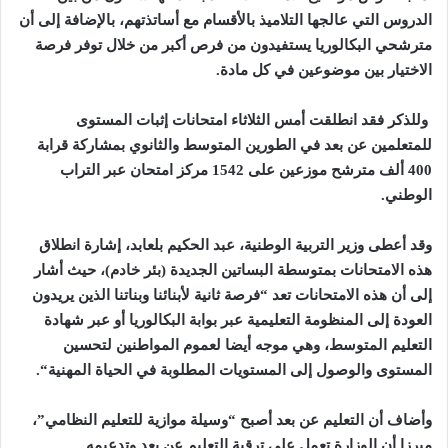
الدروس التي عالجها التلاميذ بالأقسام مع أساتذتهم، بالإضافة إلى أن
مترشحي البكالوريا يستفيدون من فرص أكبر من خلال توفر فرصة
الاختيار بين موضوعين في كل مادة
.
وللذكر فقد
انطلقت أمس الثلاثاء امتحانات إثبات المستوى
للمتعلمين عن بعد في الطورين المتوسط والثانوي بمشاركة قرابة
400 ألف مترشح موزعين على 1542 مركز امتحان عبر التراب
الوطني
.
وقد أعطى وزير التربية الوطنية، عبد الحكيم بلعابد، إشارة انطلاق
هذه الامتحانات بمتوسطة البساتين الجديدة (بئر خادم)، حيث أشار
إلى أن هذه الامتحانات تعد “فرصة ثانية لأبنائنا وبناتنا الذين يريدون
العودة إلى المنظومة التعليمية عبر بوابة البكالوريا أو عبر شهادة
التعليم المتوسط، وهي موجه أيضا لعموم المواطنين لتحسين
المستوى والوصول إلى المستويات المطلوبة في الحياة المهنية
“.
وأضاف أن التعليم عن بعد أصبح “وسيلة موازية للتعليم النظامي”،
مبرزا أن الوزارة تعمل على ترقية التعليم عن بعد وتدعيمه
.