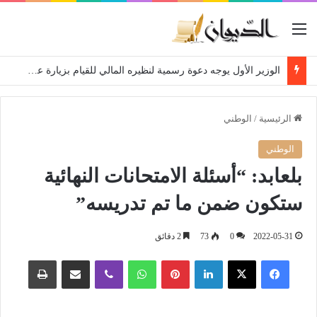
القائمة
الوزير الأول يوجه دعوة رسمية لنظيره المالي للقيام بزيارة عمل إلى الجزائر
الرئيسية
/
الوطني
الوطني
بلعابد: “أسئلة الامتحانات النهائية
ستكون ضمن ما تم تدريسه”
2022-05-31
0
73
2 دقائق
فيسبوك
‫X
لينكدإن
بينتيريست
واتساب
ڤايبر
مشاركة عبر البريد
طباعة