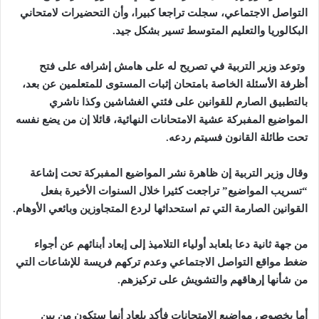
التواصل الاجتماعي، سجلت تراجعا كبيرا، وأن
التحضيرات لامتحاني
البكالوريا والتعليم المتوسط تسير بشكل جيد
.
وتوعد وزير التربية في تصريح له على هامش إشرافه على فتح
أظرفة الأسئلة الخاصة بامتحان إثبات المستوى للمتعلمين عن بعد،
بالتطبيق الصارم للقوانين على فئتي الغشاشين وكذا ناشري
المواضيع المفبركة عشية الامتحانات النهائية، قائلا إن من يضع نفسه
تحت طائلة القانون فسيتم ردعه
.
وقال وزير التربية إن ظاهرة نشر المواضيع المفبركة تحت إشاعة
“تسريب المواضيع” تراجعت كثيرا خلال السنوات الأخيرة بفعل
القوانين الصارمة التي تم استحداثها لردع المتجاوزين وبائعي الأوهام
.
من جهة ثانية دعا بلعابد أولياء التلاميذ إلى إبعاد أبنائهم عن أجواء
ضغط مواقع التواصل الاجتماعي وعدم تركهم فريسة للإشاعات التي
من شأنها إرهاقهم والتشويش على تركيزهم
.
أما بخصوص مواضيع الامتحانات فأكد بلعاد أنها ستكون من بين