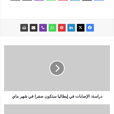
د
ر
ا
س
ة
:
ا
ل
إ
ص
دراسة: الإصابات في إيطاليا ستكون صفرا في شهر ماي
ا
ب
ك
ا
ل