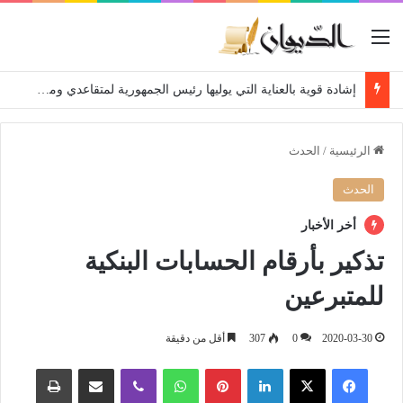
القائمة
إشادة قوية بالعناية التي يوليها رئيس الجمهورية لمتقاعدي ومعطوبي وكبار جرحى الجيش الوطني الشعبي
الرئيسية
/
الحدث
الحدث
أخر الأخبار
تذكير بأرقام الحسابات البنكية
للمتبرعين
2020-03-30
0
307
أقل من دقيقة
فيسبوك
‫X
لينكدإن
بينتيريست
واتساب
ڤايبر
مشاركة عبر البريد
طباعة