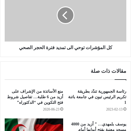
ت
ا
ف
ل
ي
م
إ
ؤ
ي
ش
ط
ر
ا
ا
ل
ت
كل المؤشرات توحي الى تمديد فترة الحجر الصحي
ي
ت
ا
و
س
ح
مقالات ذات صلة
ت
ي
ك
ا
و
ل
ن
ى
رئاسة الجمهورية تندّد بطريقة
منع الأساتذة من الإشراف على
ص
ت
تكريم الرئيس تبون في جامعة باتنة
أزيد من 6 طلبة… تفاصيل شروط
ف
1
م
فتح التكوين في “الدكتوراه”
ر
د
2020-06-23
2023-02-13
ا
ي
ف
د
يوسف بلمهدي… ” أزيد من 4000
ي
ف
مسجد معنية بفتح أبوابها أمام