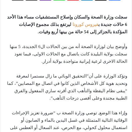
سجلت وزارة الصحة والسكان وإصلاح المستشفيات مساء هذا الأحد
6 حالات جديدة ب
فيروس كورونا
ليرتفع بذلك مجموع الإصابات
المؤكدة بالجزائر إلى 54 حالة من بينها أربع وفيات.
وأوضح بيان لوزارة الصحة أنه من بين الحالات ال6 الجديدة، 5 منها
سجلت بولاية البليدة كانت باتصال مع الحالات الاولى، فيما تعود
الحالة الاخرى لرعية إيرانية متواجدة بولاية أدرار.
وتؤكد الوزارة على أن”التحقيق الوبائي ما زال مستمرا لمعرفة
وتحديد هوية كل الأشخاص الذين كانوا في اتصال مع المصابين”، كما
“يبقى نظام اليقظة والتأهب الذي أقرته ساري المفعول والفرق
الطبية مجندة وعلى أقصى درجات التأهب”.
وإزاء هذا الوضع, توصي وزارة الصحة ب “ضرورة تعزيز الإجراءات
الوقائية التالية المتمثلة في غسل اليدين بالماء و الصابون أو
استعمال محلول كحولي، مع الحرص، عند السعال أو العطس على