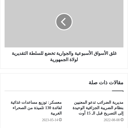
ي
ل
ن
ق
ي
ا
ة
ل
و
أ
ا
س
ل
و
أ
ا
و
ق
غلق الأسواق الأسبوعية والجوارية تخضع للسلطة التقديرية
ق
ا
لولاة الجمهورية
ا
ل
ف
أ
:
س
مقالات ذات صلة
ت
ب
ع
و
ل
ع
ي
ي
مديرية الضرائب تدعو المعنيين
معسكر: توزيع مساعدات غذائية
ق
ة
بنظام الضريبة الجزافية الوحيدة
لفائدة 130 تلميذة من الصحراء
ص
و
إلى التصريح قبل الـ 15 أوت
الغربية
ل
ا
2023-05-14
2022-08-08
ا
ل