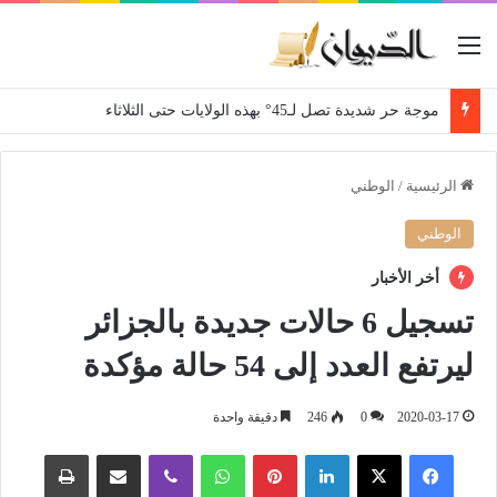
القائمة
موجة حر شديدة تصل لـ45° بهذه الولايات حتى الثلاثاء
الرئيسية
/
الوطني
الوطني
أخر الأخبار
تسجيل 6 حالات جديدة بالجزائر
ليرتفع العدد إلى 54 حالة مؤكدة
2020-03-17
0
246
دقيقة واحدة
فيسبوك
‫X
لينكدإن
بينتيريست
واتساب
ڤايبر
مشاركة عبر البريد
طباعة