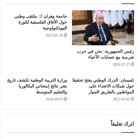
ف
ا
ي
ت
ذ
و
جامعة وهران 2: ملتقى وطني
ت
ا
حول الأفاق الفلسفية للثورة
م
ل
البيوتكنولوجية
ر
س
2023-01-30
ي
ك
ن
ن
رئيس الجمهورية: نحن في حرب
ت
ا
شرسة مع عصابات الأحياء
ك
ت
2026-07-27
ت
.
ي
.
ك
.
تلمسان: الدرك الوطني يفتح تحقيقا
وزارة التربية الوطنية تكشف تاريخ
ي
حول شبكات الاعتداء على
نشر نتائج إمتحاني البكالوريا
ش
المواطنين بالطريق السيار
والتعليم المتوسط
ب
ب
ا
2020-09-05
2022-03-02
ا
ل
ب
ذ
ي
خ
ك
اترك تعليقاً
ي
ا
ر
ل
ة
ص