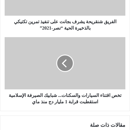
ش
ن
ق
ر
الفريق شنقريحة يشرف بجانت على تنفيذ تمرين تكتيكي
ي
بالذخيرة الحية “نصر-2021”
ح
ة
ت
ي
خ
ش
ص
ر
ا
ف
ق
ب
ت
ج
ن
ا
ا
ن
ء
ت
ا
تخص اقتناء السيارات والسكنات... شبابيك الصيرفة الإسلامية
ع
ل
استقطبت قرابة 1 مليار دج منذ ماي
ل
س
ى
ي
ت
ا
مقالات ذات صلة
ن
ر