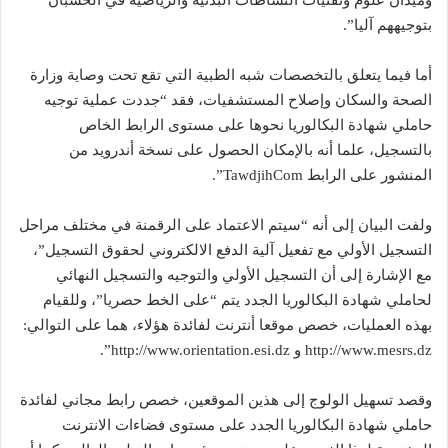
وميدان علوم وتقنيات النشاطات البدنية والرياضية في الحسبان
بتوجيههم آليا”.
أما فيما يتعلق بالتخصصات شبه الطبية التي تقع تحت وصاية وزارة
الصحة والسكان وإصلاح المستشفيات، فقد “جددت عملية توجيه
حاملي شهادة البكالوريا نحوها على مستوى الرابط الخاص
بالتسجيل، علما أنه بالإمكان الحصول على نسخة أندرويد من
المنشور على الرابط TawdjihCom”.
ولفت البيان إلى أنه “سيتم الاعتماد على الرقمنة في مختلف مراحل
التسجيل الأولي مع تفعيل آلية الدفع الالكتروني لحقوق التسجيل”،
مع الإشارة إلى أن التسجيل الأولي والتوجيه والتسجيل النهائي
لحاملي شهادة البكالوريا الجدد يتم “على الخط حصريا”، وللقيام
بهذه العمليات، خصص موقعا أنترنت لفائدة هؤلاء، هما على التوالي:
http://www.mesrs.dz و http://www.orientation.esi.dz”.
وقصد تسهيل الولوج إلى هذين الموقعين، خصص رابط مجاني لفائدة
حاملي شهادة البكالوريا الجدد على مستوى فضاءات الانترنت