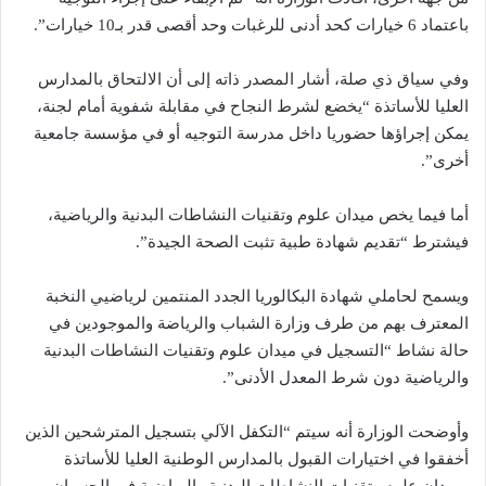
باعتماد 6 خيارات كحد أدنى للرغبات وحد أقصى قدر بـ10 خيارات”.
وفي سياق ذي صلة، أشار المصدر ذاته إلى أن الالتحاق بالمدارس
العليا للأساتذة “يخضع لشرط النجاح في مقابلة شفوية أمام لجنة،
يمكن إجراؤها حضوريا داخل مدرسة التوجيه أو في مؤسسة جامعية
أخرى”.
أما فيما يخص ميدان علوم وتقنيات النشاطات البدنية والرياضية،
فيشترط “تقديم شهادة طبية تثبت الصحة الجيدة”.
ويسمح لحاملي شهادة البكالوريا الجدد المنتمين لرياضيي النخبة
المعترف بهم من طرف وزارة الشباب والرياضة والموجودين في
حالة نشاط “التسجيل في ميدان علوم وتقنيات النشاطات البدنية
والرياضية دون شرط المعدل الأدنى”.
وأوضحت الوزارة أنه سيتم “التكفل الآلي بتسجيل المترشحين الذين
أخفقوا في اختيارات القبول بالمدارس الوطنية العليا للأساتذة