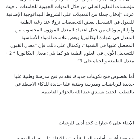
مؤسسات التعليم العالي من خلال الندوات الجهوية للجامعات”، حيث
عرف “إدخال جملة من التعديلات على الشروط البيداغوجية الإضافية
للقبول في التسجيل ببعض التخصصات نزولا عند رغبة الطلبة
وأوليائهم وذلك من خلال اعتماد المعدل الموزون المحسوب بين
المعدل في شهادة البكالوريا وبعض علامات المواد الأساسية
المحصل عليها في الشعبة”، وكمثال على ذلك، فإن “معدل القبول
للتسجيل الأولي في العلوم الطبية هو كما يلي: معدل البكالوريا * 2 +
معدل الطبيعة والحياة على 3”.
أما بخصوص فتح تكوينات جديدة، فقد تم فتح مدرسة وطنية عليا
جديدة للرياضيات ومدرسة وطنية عليا جديدة للذكاء الاصطناعي
بالقطب الجديد بسيدي عبد الله بالجزائر العاصمة.
الإبقاء على 6 خيارات كحد أدنى للرغبات
من جهة أخرى، أفادت الوزارة أنه “تم الإبقاء على إجراء التوجيه