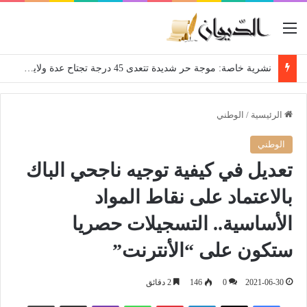
القائمة
نشرية خاصة: موجة حر شديدة تتعدى 45 درجة تجتاح عدة ولايات إلى غاية الاثنين
الرئيسية
/
الوطني
الوطني
تعديل في كيفية توجيه ناجحي الباك
بالاعتماد على نقاط المواد
الأساسية.. التسجيلات حصريا
ستكون على “الأنترنت”
2021-06-30
0
146
2 دقائق
فيسبوك
‫X
لينكدإن
بينتيريست
واتساب
ڤايبر
مشاركة عبر البريد
طباعة