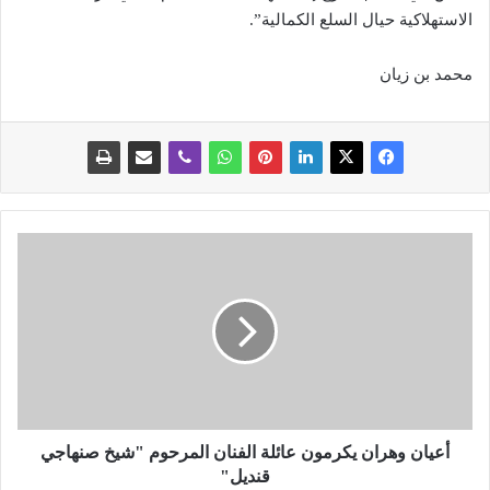
الاستهلاكية حيال السلع الكمالية”.
محمد بن زيان
أ
ع
ي
ا
ن
و
ه
ر
ا
ن
أعيان وهران يكرمون عائلة الفنان المرحوم "شيخ صنهاجي
ي
قنديل"