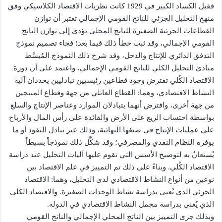
فقبل الكساد الكبير في 1929 كانت نظريات الاقتصاد الكلاسيكي وفق
منهج التحليل الجزئي للناتج القومي الإجمالي تعتبر أن توازن
القطاعات الجزئية الصغيرة للناتج المحلي يؤدي إلى توازن الناتج
القومي الإجمالي، وقد ثبت خطأ ذلك فيما بعد؛ فجاء تصميم نموذج
التدفق الدائري للإنتاج والدخل، وقد شرح ذلك النموذج المُبسَّط
مبادئ التحليل الكلي للناتج القومي الإجمالي، واعتمد على أن دورة
الاقتصاد الكُلي تفترض وجود قطاعين رئيسيين تبادليين يحددان آلية
النشاط الاقتصادي، وهما: القطاع العائلي من جهة وقطاع المنتجين
من جهة أخرى، وافترض أنهما يتبادلان الموارد وعناصر الإنتاج والسلع
بواسطة احتساب الريع على الأرض والفائدة على رأس المال والأرباح
على عمليات الإنتاج في صيغها النهائية، وذلك عبر تبادل النقود أو ما
يوفره النظام النقدي والمصرفي؛ وقد شكَّل ذلك نموذجاً بسيطاً
يُستعانُ به لتوضيح الأسس التي تقوم عليها آليات التحليل عند دراسة
الاقتصاد الكُلي. وبناءً على ذلك تم التمييز في علم الاقتصاد بين
نوعين من أنواع النشاط الاقتصادي لدى التحليل، وهما: الاقتصاد
الجزئي الذي يُعنى بدراسة نشاط الوحدات الصغيرة. والاقتصاد الكلي
الذي يُعنى بدراسة مجمل النشاط الاقتصادي في الدولة.
وبذلك جرى التمييز بين الناتج المحلي الإجمالي والناتج القومي