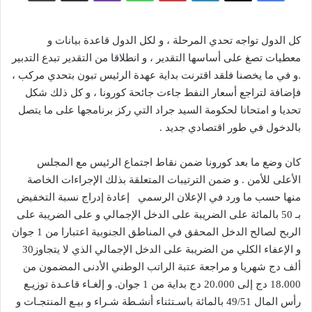
كل الدول تواجه تحدي المرحلة ، و لكل الدول قاعدة بيانات و
معطيات تصغ على أساسها التقدير ، و انطلاقا من التقدير تبدع التدبير
.و في ما يخصنا فلقد اقترنت بداية عهدة الرئيس تبون بتحدي مركب ،
فإضافة لتراجع أسعار النفط جاءت جائحة كورونا ، و كل ذلك شكل
تحديا و امتحانا لحكومة السيد جراد التي ركز برنامجها على ما يتصل
بالدخول في طور اقتصادي جديد .
كان وضع ما بعد كورونا ضمن نقاط اجتماع الرئيس مع المجلس
الأعلى للأمن . و ضمن الترتيبات المتعلقة بذلك الإجراءات الخاصة
منها حسب ما ورد في الإعلان الرسمي إعادة إدراج نسبة التخفيض
بـ 50 بالمائة على الضريبة على الدخل الإجمالي و على الضريبة على
الربح لصالح الدخل المحقق في المناطق الجنوبية اعتبارا من 1 جوان
و الإعفاء الكلي من الضريبة على الدخل الإجمالي الذي لا يتجاوز30
ألف دج شهريا و مراجعة عتبة الراتب الوطني الأدنى المضمون من
18.000 دج إلى 20.000 دج بداية من 1 جوان. و إلغـاء قاعـدة توزيـع
رأس المال 49/51 بالمائة باسـتثناء أنشـطة شـراء و بيـع المنتجـات و