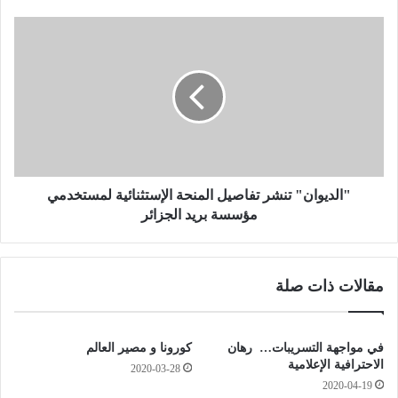
ك
ر
"
م
ا
و
ل
ن
د
ع
ي
ا
و
ئ
ا
ل
ن
ة
"
ا
ت
"الديوان" تنشر تفاصيل المنحة الإستثنائية لمستخدمي
ل
ن
مؤسسة بريد الجزائر
ف
ش
ن
ر
ا
مقالات ذات صلة
ن
ت
ا
ف
ل
ا
م
ص
في مواجهة التسريبات… رهان
كورونا و مصير العالم
ر
ي
الاحترافية الإعلامية
2020-03-28
ح
ل
2020-04-19
و