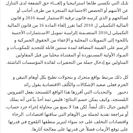
تلـك التي تكتسي طابعا استراتيجيا و إلغـــاء حق الشفعة لدى التنازل
عن الأسهم أو الحصص الاجتماعية المنجزة من طرف أجانب أو
لصالحهم و الذي كرسه قانون ترقية الاستثمار لسنة 2016 و قانون
المالية التكميلي ل 2010 كما تقرر إلغاء المادة 16 من قانون المالية
التكميلي ل2016 المتضـمنة إلزاميـة تمويـل الاسـتثمارات الأجنبية
باللجوء إلى التمويلات المحلية و الإعفاء من الحقوق الجمركية و
الرسم على القيمة المضافة لمدة سنتين قابلة للتجديد للمكونــات و
المـواد الأولية المسـتوردة أو المقتنـاة محليا من قبل المقاولين
المناولين مع إدخال جملة من التحفيزات لفائدة المؤسسات الناشئة.
كل ذلك مرتبط بواقع متحرك و بتحولات تطيح بكل أوهام التيقن و
الجزم ف
على صعيد الإشكالات والكُلف الاقتصادية يقول
رائد
دحبور
والتحديات التي أفرزها هذا الواقع المُستجد بفعل الفيروس
المُستجد، وكيف يمكن حسم النتائج؛ فليس ثمة أحدٌ يدَّعي أنه يملك
اليقين حيال ذلك أيضاً. لكن هذا لا يمنع من محاولة إجراء جرد حساب،
أو مراجعة نقدية لجملة من الأوهام التي ساقتها اقتصادات الرخاء
واقتصادات التخلف على حد سواء لتبرير منطقها المُعوج في قدرتها
على توقع الأزمات فضلاً عن قدرتها على معالجة آثارها.