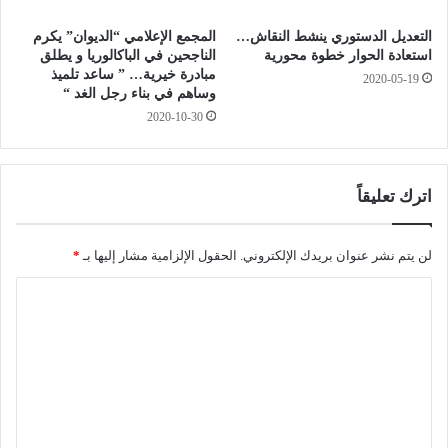
ا
م
ل
التعديل الدستوري ينشط النقاش…
المجمع الإعلامي “الديوان” يكرم
"
م
استعادة الحوار خطوة محورية
الناجحين في الباكالوريا و يطلق
ش
ن
مبادرة خيرية… ” ساعد تلميذ
2020-05-19
ي
ح
وساهم في بناء رجل الغد “
خ
ة
2020-10-30
ص
ا
ن
ل
ه
إ
ا
س
اترك تعليقاً
ج
ت
ي
ث
ق
ن
لن يتم نشر عنوان بريدك الإلكتروني.
الحقول الإلزامية مشار إليها بـ
*
ن
ا
ا
د
ئ
ي
ي
ل
ل
ة
ت
"
ل
م
ع
س
ل
ت
ي
خ