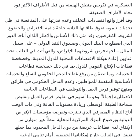
العسكرية في تكريس منطق الهيمنة من قبل الأطراف الأكثر قوة
تجاه الأطراف الضعيفة.
وقد أفرز واقع اقتصادات التخلف وعدم قدرتها على المنافسة في ظل
تحديات تنموية تفوق طاقاتها الذاتية حاجةً دائمة للاقتراض والخضوع
لشروط المُقرضين، وقد مثل ذلك الأساس والإطار اللذان أتاحا الدور
الذي اضطلع به البنك الدولي وصندوق النقد الدولي – على سبيل
المثال – لجهة فرض شروطهما للإقراض، والتي أتت في الغالب تحت
عناوين إعادة هيكلة الاقتصادات المحلية للدول المدينة، وخصخصة
قطاعات الإنتاج القومي للدول بما في ذلك خصخصة قطاعات
الخدمات وبما تضمَّنَ من رفع غطاء الدعم الحكومي للسلع والخدمات
الأساسية المقدمة للمواطنين، وعدم التدخل الحكومي في طرائق
ومنهج توفير فرص العمل والتوظيف في القطاعات الخاصة
الاحتكارية إجمالاً؛ وهو ما أسهم في تقليص فرص العمل وتقليص
مساحة الطبقة الوسطى وزيادة مستويات الفاقة وفي ذات الوقت
أتاح النظام المصرفي الذي تقترحه وتفرضه مؤسسات الإقراض
الدولية وبرضوخ البنوك المركزية المحلية نمطاً غير متوازن من
الإنفاق لدى قطاعات عريضة من ذوي الدخل المحدود، بما جعلها
تعيش في الغالب خارج إمكاناتها الحقيقية، أمام تنامي الرغبة