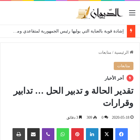
القائمة
إشادة قوية بالعناية التي يوليها رئيس الجمهورية لمتقاعدي ومعطوبي وكبار جرحى الجيش الوطني الشعبي
الرئيسية
/
متابعات
متابعات
أخر الأخبار
تقدير الحالة و تدبير الحل … تدابير
وقرارات
2020-05-18
0
309
3 دقائق
فيسبوك
‫X
لينكدإن
بينتيريست
واتساب
ڤايبر
مشاركة عبر البريد
طباعة