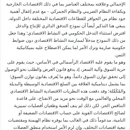
الإجمالي وعلاقته بمختلف العناصر بما في ذلك الاقتصادات الخارجية
وبكفاءة النظام الضريبي والنظام الجمركي – مع عدم إغفال أهمية
جود نظام من الحوافز للقطاعات الاقتصادية المختلفة داخل الدولة،
ينبغي هنا التذكير أيضاً أن نموذج التدفق الدائري للإنتاج والدخل
افترض استثناء التدخل الحكومي في النشاط الاقتصادي؛ وهذا جعل
من ذلك النموذج مدخلاً لممارسة النشاط الاقتصادي دون ضوابط
حكومية صارمة وترك الأمر لما يمكن الاصطلاح عليه بميكانيكية
الثمن.
وهو ما يقوم عليه الاقتصاد الرأسمالي في الأساس، حيث يقوم على
حرية السوق وآلية السعر، إذ يدفع قانون العرض والطلب نحو الوصول
إلى تحقق توازن السوق دائماً، وهو ما يُعرف بقانون توازن السوق؛
بما يشمل ديناميكية العلاقة بين السلع الاقتصادية الوسيطة والبديلة
والمُكَمِّلة؛ وقد دفعت هذه النظريات الاقتصادية النشاط الاقتصادي
المحلي والعالمي مع الوقت نحو مزيد من الانفتاح، على قاعدة
التنافس الحر، لكن ذلك لم ينف أهمية وطغيان أفضليات تمييزية
لصالح الاقتصادات القوية على حساب الاقتصادات الضعيفة أو
النامية، مدعوماً ذلك في الغالب بما يوفره نظام الهيمنة ومقتضيات
تبعية اقتصادات التخلف، وإن لزم الأمر استخدام منطق العضلات