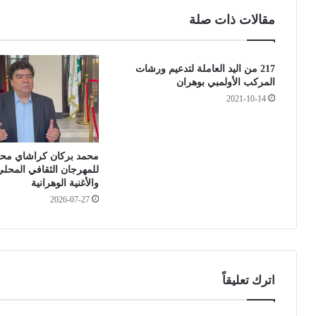
ي
ة
مقالات ذات صلة
ذ
-
ي
و
ل
ه
217 من اليد العاملة لتدعيم ورشات
ت
ر
المركب الأولمبي بوهران
س
ا
و
2021-10-14
ن
ي
:
ة
ا
ا
س
محمد بركان كراشاي محافظ
ل
ت
للمهرجان الثقافي المحل
ب
ر
والأغنية الوهرانية
ن
ج
2026-07-27
ا
ا
ي
ع
ا
2
ت
1
ا
,
ل
5
اترك تعليقاً
ت
ق
ي
ن