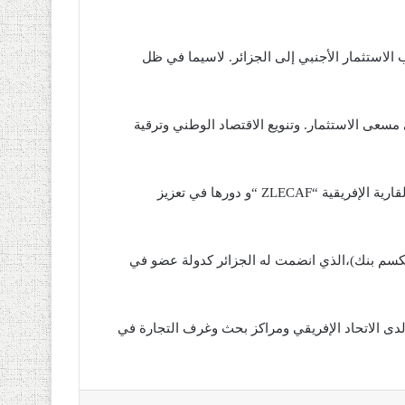
لاستثمار الأجنبي إلى الجزائر. لاسيما في ظل
 مسعى الاستثمار. وتنويع الاقتصاد الوطني وترقية
ومن بين النقاط التي سيتم التطرق إليها، منطقة التجارة الحرة القارية الإفريقية “ZLECAF “و دورها في تعزيز
ريكسم بنك)،الذي انضمت له الجزائر كدولة عضو في
 لدى الاتحاد الإفريقي ومراكز بحث وغرف التجارة في