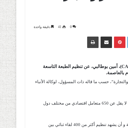
0
41
دقيقة واحدة
لينكدإن
بينتيريست
مشاركة عبر البريد
طباعة
أعلن رئيس المركز العربي الإفريقي للاستثمار والتطوير (CAAID)، أمين بوطالبي، عن تنظيم الطبعة التاسعة
والتجارة”، حسب ما قاله ذات المسؤول، لوكالة الأنباء
وأوضح بوطالبي، أن هذه الطبعة من المؤتمر ستعرف مشاركة ما لا يقل عن 650 متعامل اقتصادي من مختلف دول
وينتظر أن يتوج الملتقى، الذي ينظمه المركز، ب”توقيع 30 اتفاقية و أن يشهد تنظيم أكثر من 400 لقاء ثنائي بين