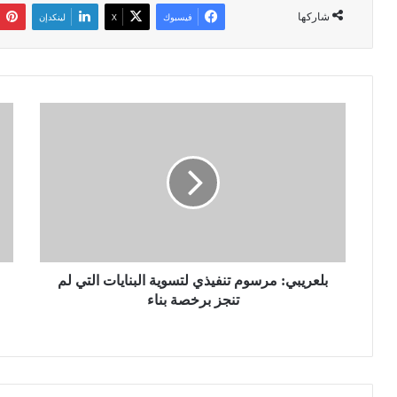
شاركها
فيسبوك
‫X
لينكدإن
ب
ا
ل
ل
ع
د
ر
ر
ي
ك
ب
ا
ي
ل
:
و
م
ط
ر
بلعريبي: مرسوم تنفيذي لتسوية البنايات التي لم
ن
س
ي
تنجز برخصة بناء
و
ب
م
ب
ت
ط
ن
ي
ف
و