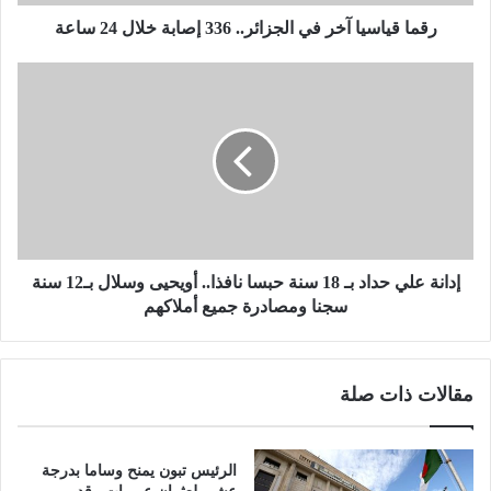
ي
ا
رقما قياسيا آخر في الجزائر.. 336 إصابة خلال 24 ساعة
آ
خ
إ
ر
د
ف
ا
ي
ن
ا
ة
ل
ع
ج
ل
ز
ي
ا
ح
ئ
د
إدانة علي حداد بـ 18 سنة حبسا نافذا.. أويحيى وسلال بـ12 سنة
ر
ا
سجنا ومصادرة جميع أملاكهم
.
د
.
ب
3
ـ
مقالات ذات صلة
3
1
6
8
إ
س
ص
ن
الرئيس تبون يمنح وساما بدرجة
ا
ة