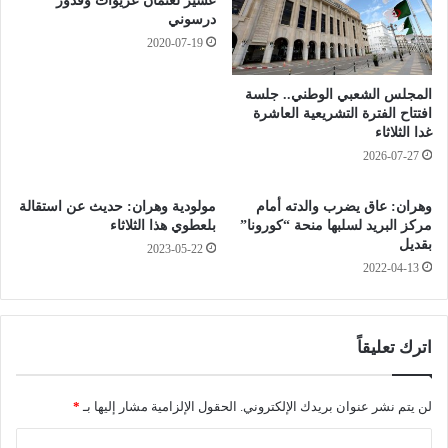
عشير لعثمان عريوات وقدور
ب
ح
درسوني
ة
ب
2020-07-19
خ
س
ل
ا
المجلس الشعبي الوطني.. جلسة
ا
ن
افتتاح الفترة التشريعية العاشرة
ل
ا
غدا الثلاثاء
2
ف
2026-07-27
4
ذ
س
ا
وهران: عاق يضرب والدته أمام
مولودية وهران: حديث عن استقالة
ا
.
مركز البريد لسلبها منحة “كورونا”
بلعطوي هذا الثلاثاء
ع
.
بقديل
ة
2023-05-22
أ
2022-04-13
و
ي
ح
ي
اترك تعليقاً
ى
و
س
لن يتم نشر عنوان بريدك الإلكتروني.
الحقول الإلزامية مشار إليها بـ
*
ل
ا
ا