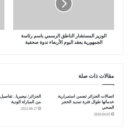
ي
ل
ر
ي
ا
ة
ل
م
م
ا
س
الوزير المستشار الناطق الرسمي باسم رئاسة
ت
ت
ز
الجمهورية يعقد اليوم الأربعاء ندوة صحفية
ش
ا
ا
ل
ر
م
ا
ت
ل
و
مقالات ذات صلة
ن
ا
ا
ص
ط
ل
اتصالات الجزائر تضمن استمرارية
الجزائر/ نيجيريا.. تفاصيل
ق
ة
خدماتها طوال فترة تمديد الحجر
من المباراة الودية
ا
.
الصحي
2022-09-27
ل
.
2020-04-05
ر
ا
س
ل
م
ق