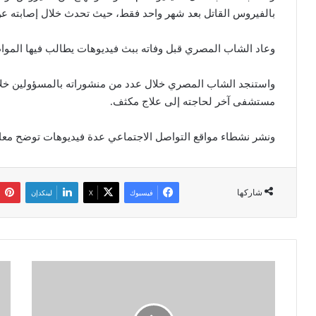
بالفيروس القاتل بعد شهر واحد فقط، حيث تحدث خلال إصابته عن 
وعاد الشاب المصري قبل وفاته ببث فيديوهات يطالب فيها المواط
واستنجد الشاب المصري خلال عدد من منشوراته بالمسؤولين خلا
مستشفى آخر لحاجته إلى علاج مكثف.
ونشر نشطاء مواقع التواصل الاجتماعي عدة فيديوهات توضح معا
شاركها
فيسبوك
‫X
لينكدإن
ا
ا
ل
ل
و
ع
ز
م