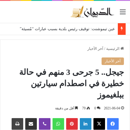
القائمة
عين تيموشنت: توقيف رئيس بلدية بسبب عبارات “مُسيئة”
الرئيسية
/
آخر الأخبار
آخر الأخبار
جيجل.. 5 جرحى 3 منهم في حالة
خطيرة في اصطدام سيارتين
ببلغيموز
2021-06-04
0
79
أقل من دقيقة
فيسبوك
‫X
لينكدإن
بينتيريست
واتساب
ڤايبر
مشاركة عبر البريد
طباعة