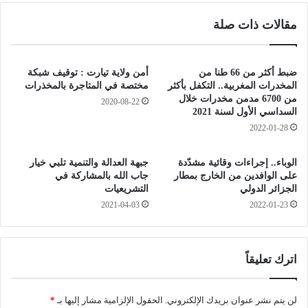
ف
ش
مقالات ذات صلة
خ
"
ص
ا
و
ل
إ
ضبط أكثر من 66 طنا من
أمن ولاية تيارت : توقيف شبكة
د
ص
المخدرات المغربية.. التكفل بأكثر
مختصة في المتاجرة بالمخذرات
ي
ا
من 6700 مدمن مخدرات خلال
2020-08-22
و
السداسي الأول لسنة 2021
ب
ا
ة
2022-01-28
ن
5
"
آ
الوباء.. إجراءات وقائية مشدّدة
جبهة العدالة والتنمية تلبي خيار
:
خ
على الوافدين من الخارج بمطار
جاب الله بالمشاركة في
.
ر
الجزائر الدولي
التشريعيات
.
ي
2021-04-03
2022-01-23
"
ن
ق
ف
ا
ي
ئ
ح
اترك تعليقاً
م
ا
ة
د
ر
لن يتم نشر عنوان بريدك الإلكتروني.
الحقول الإلزامية مشار إليها بـ
*
ث