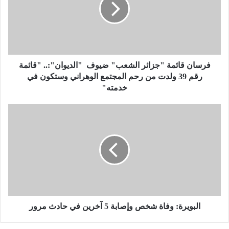
ا
ن
ق
ا
ئ
م
ة
فرسان قائمة "جزائر الشعب" ضيوف "الديوان":.. "قائمة
"
رقم 39 ولدت من رحم المجتمع الوهراني وستكون في
ج
خدمته"
ز
ا
ا
ئ
ل
ر
ب
ا
و
ل
ي
ش
ر
ع
ة
ب
:
"
و
ض
ف
البويرة: وفاة شخص وإصابة 5 آخرين في حادث مرور
ي
ا
و
ة