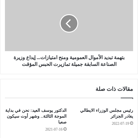
ي
ت
ا
ه
ن
م
إ
ة
ج
ت
ت
ب
م
د
ا
ي
ع
د
بتهمة تبديد الأموال العمومية ومنح امتيازات... إيداع وزيرة
ا
ا
الصناعة السابقة جميلة تمازيرت الحبس المؤقت
ل
ل
م
أ
ج
م
مقالات ذات صلة
ل
و
س
ا
ا
ل
ل
ا
رئيس مجلس الوزراء الايطالي
الدكتور يوسف العيد: نحن في بداية
أ
ل
يغادر الجزائر
الموجة الثالثة.. وشهر أوت سيكون
ع
ع
صعبا
2022-07-19
ل
م
2021-07-16
ى
و