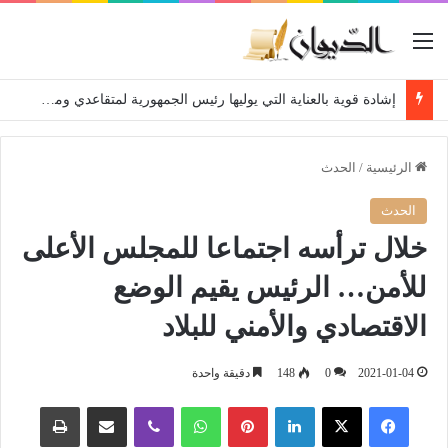
القائمة
إشادة قوية بالعناية التي يوليها رئيس الجمهورية لمتقاعدي ومعطوبي وكبار جرحى الجيش الوطني الشعبي
الرئيسية
/
الحدث
الحدث
خلال ترأسه اجتماعا للمجلس الأعلى
للأمن… الرئيس يقيم الوضع
الاقتصادي والأمني للبلاد
2021-01-04
0
148
دقيقة واحدة
فيسبوك
‫X
لينكدإن
بينتيريست
واتساب
ڤايبر
مشاركة عبر البريد
طباعة