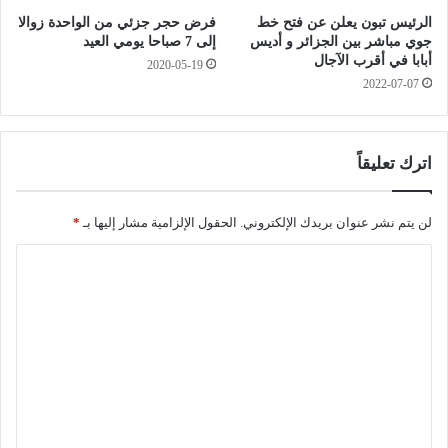
ل
م
الرئيس تبون يعلن عن فتح خط
فرض حجر جزئي من الواحدة زوالا
ل
ي
جوي مباشر بين الجزائر و أديس
إلى 7 صباحا يومي العيد
أ
ة
أبابا في أقرب الآجال
2020-05-19
م
و
2022-07-07
ن
م
ن
ح
ا
اترك تعليقاً
م
ت
ي
لن يتم نشر عنوان بريدك الإلكتروني.
الحقول الإلزامية مشار إليها بـ
*
ا
ا
ز
ا
ل
ت
ت
.
.
ع
.
ل
إ
ي
ي
د
ق