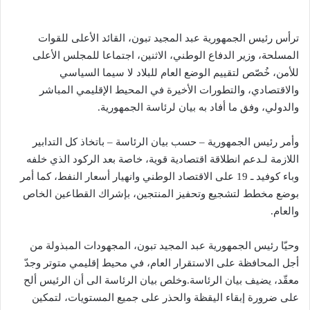
ترأس رئيس الجمهورية عبد المجيد تبون، القائد الأعلى للقوات
المسلحة، وزير الدفاع الوطني، الاثنين، اجتماعا للمجلس الأعلى
للأمن، خُصّص لتقييم الوضع العام للبلاد لا سيما السياسي
والاقتصادي، والتطورات الأخيرة في المحيط الإقليمي المباشر
والدولي، وفق ما أفاد به بيان لرئاسة الجمهورية.
وأمر رئيس الجمهورية – حسب بيان الرئاسة – باتخاذ كل التدابير
اللازمة لـدعم انطلاقة اقتصادية قوية، خاصة بعد الركود الذي خلفه
وباء كوفيد ـ 19 على الاقتصاد الوطني وانهيار أسعار النفط، كما أمر
بوضع مخطط لتشجيع وتحفيز المنتجين، بإشراك القطاعين الخاص
والعام.
وحيّا رئيس الجمهورية عبد المجيد تبون، المجهودات المبذولة من
أجل المحافظة على الاستقرار العام، في محيط إقليمي متوتر وجدّ
معقّد، يضيف بيان الرئاسة.وخلص بيان الرئاسة الى أن الرئيس ألح
على ضرورة إبقاء اليقظة والحذر على جميع المستويات، لتمكين