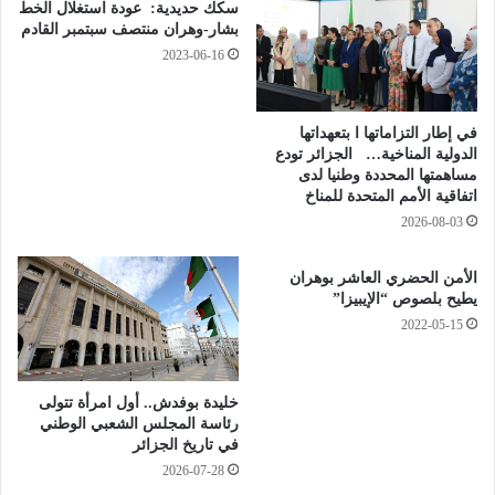
و
ن
سكك حديدية: عودة استغلال الخط
ل
ي
بشار-وهران منتصف سبتمبر القادم
ا
ر
2023-06-16
ر
و
ا
ج
ل
ا
في إطار التزاماتها ا بتعهداتها
ل
ل
الدولية المناخية… الجزائر تودع
ب
س
مساهمتها المحددة وطنيا لدى
ر
م
اتفاقية الأمم المتحدة للمناخ
م
و
2026-08-03
ي
م
ل
ب
الأمن الحضري العاشر بوهران
و
يطيح بلصوص “الإيبيزا”
ه
2022-05-15
ر
ا
ن
خليدة بوفدش.. أول امرأة تتولى
رئاسة المجلس الشعبي الوطني
في تاريخ الجزائر
2026-07-28