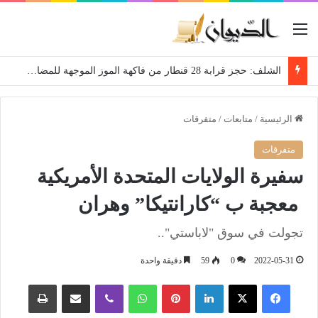
القائمة
الشلف: حجز قرابة 28 قنطار من فاكهة الموز الموجهة للمضاربة
الرئيسية
/
متابعات
/
متفرقات
متفرقات
سفيرة الولايات المتحدة الأمريكية
معجبة ب “كارانتيكا” وهران
تجولت في سوق "لاباستي"..
2022-05-31
0
59
دقيقة واحدة
فيسبوك
‫X
لينكدإن
بينتيريست
واتساب
ڤايبر
مشاركة عبر البريد
طباعة