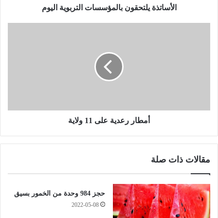
ل
الأساتذة يلتحقون بالمؤسسات التربوية اليوم
ت
ح
أ
ق
م
و
ط
ن
ا
ب
ر
ا
ر
ل
ع
م
د
ؤ
ي
س
ة
أمطار رعدية على 11 ولاية
س
ع
ا
ل
ت
ى
مقالات ذات صلة
ا
1
ل
1
ت
و
ر
ل
حجز 984 وحدة من الخمور بسيق
ب
ا
2022-05-08
و
ي