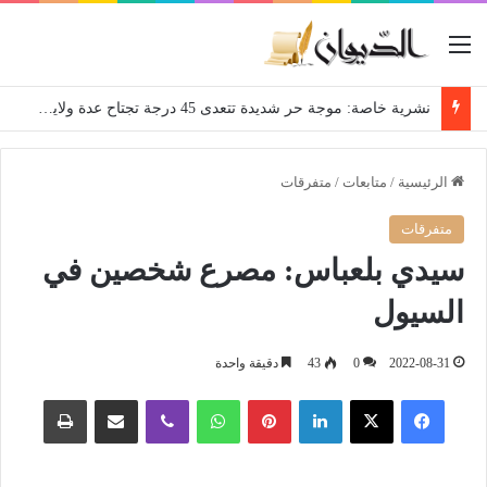
القائمة
نشرية خاصة: موجة حر شديدة تتعدى 45 درجة تجتاح عدة ولايات إلى غاية الاثنين
الرئيسية
/
متابعات
/
متفرقات
متفرقات
سيدي بلعباس: مصرع شخصين في
السيول
2022-08-31
0
43
دقيقة واحدة
فيسبوك
‫X
لينكدإن
بينتيريست
واتساب
ڤايبر
مشاركة عبر البريد
طباعة