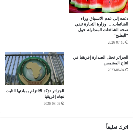
ي
ة
ة
ا
دعت إلى عدم الانسياق وراء
ل
الشائعات… وزارة التجارة تنفي
ي
صحة الشائعات المتداولة حول
و
“البطيخ”
م
2026-07-10
الجزائر تحتل الصدارة إفريقيا في
انتاج المشمس
2023-06-04
الجزائر تؤكد الالتزام بمبادئها الثابت
تجاه إفريقيا
2026-08-02
اترك تعليقاً