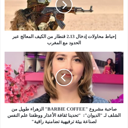
ا
ط
م
ح
ا
و
ل
إحباط محاولات إدخال 2.13 قنطار من الكيف المعالج عبر
ا
الحدود مع المغرب
ت
إ
ص
د
ا
خ
ح
ا
ب
ل
ة
2
م
.
ش
1
ر
3
و
ق
ع
صاحبة مشروع "BARBIE COFFEE" الزهراء طويل من
ن
"
الشلف لـ "الديوان": "تحدينا ثقافة الأعذار ووظفنا علم النفس
ط
B
لصناعة بيئة ترفيهية تضامنية راقية"
ا
A