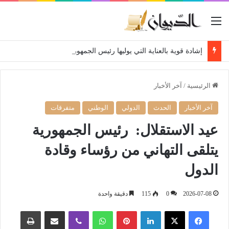
القائمة
إشادة قوية بالعناية التي يوليها رئيس الجمهورية لمتقاعدي ومعطوبي وكبار جرحى الجيش الوطني الشعبي
الرئيسية
/
آخر الأخبار
آخر الأخبار
الحدث
الدولي
الوطني
متفرقات
عيد الاستقلال: رئيس الجمهورية
يتلقى التهاني من رؤساء وقادة
الدول
2026-07-08
0
115
دقيقة واحدة
فيسبوك
‫X
لينكدإن
بينتيريست
واتساب
ڤايبر
مشاركة عبر البريد
طباعة