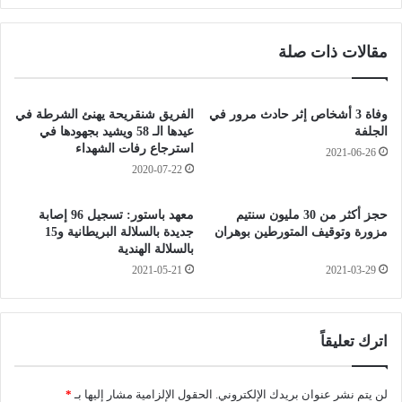
ر
R
م
B
مقالات ذات صلة
ن
I
ا
E
ل
C
ك
O
وفاة 3 أشخاص إثر حادث مرور في
الفريق شنقريحة يهنئ الشرطة في
ي
F
الجلفة
عيدها الـ 58 ويشيد بجهودها في
ف
F
استرجاع رفات الشهداء
2021-06-26
ا
E
2020-07-22
ل
E
م
"
حجز أكثر من 30 مليون سنتيم
معهد باستور: تسجيل 96 إصابة
ع
ا
مزورة وتوقيف المتورطين بوهران
جديدة بالسلالة البريطانية و15
ا
ل
بالسلالة الهندية
ل
ز
2021-05-21
2021-03-29
ج
ه
ع
ر
ب
ا
ر
ء
اترك تعليقاً
ا
ط
ل
و
ح
ي
لن يتم نشر عنوان بريدك الإلكتروني.
الحقول الإلزامية مشار إليها بـ
*