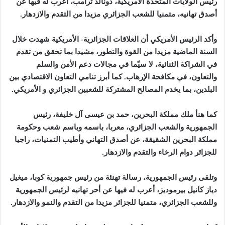
رئيس
الولايات المتحدة الأمريكية، دونالد ترامب، أعرب له فيها عن
أصدق تهانيه، متمنيا للشعب الجزائري مزيدا من التقدم والازدهار
.
وأكد الرئيس الأمريكي أن العلاقات الجزائرية- الأمريكية شهدت خلال
السنة الماضية مزيدا من القوة والتطور، مشيدا بما تحقق من تقدم
في الشراكة الثنائية، لا سيّما في مجالات دعم الأمن والسلم
والتعاون، في مكافحة الإرهاب. كما أبرز تنامي التعاون الاقتصادي بين
البلدين، بما يخدم المصالح المشتركة للشعبين الجزائري و الأمريكي
.
كما هنأ ملك مملكة
البحرين، حمد بن عيسى آل خليفة، رئيس
الجمهورية والشعب الجزائري، معربا، باسمه وباسم شعب وحكومة
مملكة البحرين الشقيقة، عن أصدق التهاني وأطيب التمنيات، راجيا
للجزائر دوام الرخاء والتقدم والازدهار
.
وتلقى رئيس الجمهورية، رسالة تهنئة من رئيس جمهورية
كوبا، ميغيل
دياز كانيل بيرموديز، أعرب له فيها
عن أحر تهانيه لرئيس الجمهورية
وللشعب الجزائري، متمنيا للجزائر مزيدا من التقدم والنمو والازدهار
.