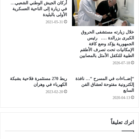
ن
ة
أركان الجيش الوطني الشعبي…
د
ا
في زيارة إلى الناحية العسكرية
الأولى بالبليدة
ي
ل
ل
ق
2021-05-31
ا
و
خلال زيارته مستشفى الحروق
ي
الكبرى بزرالدة …. رئيس
ة
الجمهورية يؤكد وضع كافة
ل
الإمكانيات تحت تصرف الأطقم
ل
الطبية للتكفل الأمثل بالمصابين
ر
2026-07-18
ئ
ي
“إضــاءات في المسرح “… نافذة
ربط 270 مستثمرة فلاحية بشبكة
س
إلكترونية مفتوحة لعشاق الفن
الكهرباء في وهران
ت
السابع
2023-02-20
ب
2020-04-13
و
ن
اترك تعليقاً