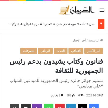
القائمة
نشرية خاصة: موجة حر شديدة تتعدى 45 درجة تجتاح عدة ولايات إلى غاية الاثنين
الرئيسية
/
آخر الأخبار
آخر الأخبار
الثقافي
الحدث
الوطني
متفرقات
فنانون وكتاب يشيدون بدعم رئيس
الجمهورية للثقافة
تسليم جوائز جائزة رئيس الجمهورية للمبدعين الشباب
“علي معاشي”
2023-06-09
0
388
2 دقائق
فيسبوك
‫X
لينكدإن
بينتيريست
واتساب
ڤايبر
مشاركة عبر البريد
طباعة