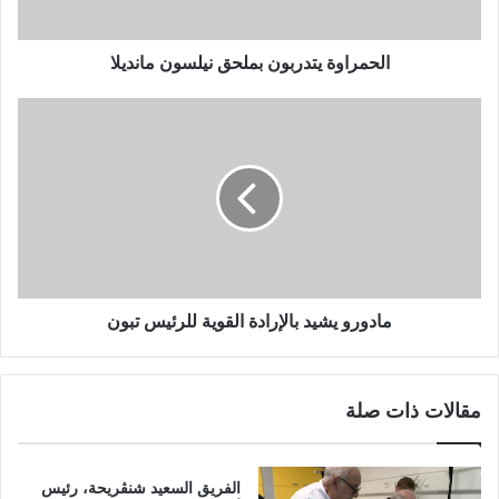
ة
ي
ت
الحمراوة يتدربون بملحق نيلسون مانديلا
د
ر
م
ب
ا
و
د
ن
و
ب
ر
م
و
ل
ي
ح
ش
ق
ي
ن
د
مادورو يشيد بالإرادة القوية للرئيس تبون
ي
ب
ل
ا
س
ل
مقالات ذات صلة
و
إ
ن
ر
م
ا
ا
د
الفريق السعيد شنڨريحة، رئيس