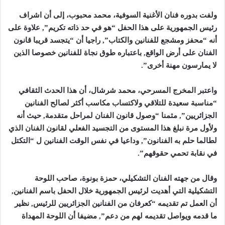
ولفت بدوره فنان الأغنية السوفية، محمد محبوب، إلى أن اشراف
رئيس الجمهورية على هذا الحفل “هو في حد ذاته تكريم
”,
علاوة على
أنه “محفز ومشجع للفنانين والكتاب”, راجيا أن “يتجسد قريبا قانون
الفنان على أرض الواقع, باعتباره طوق نجاة للفنانين خصوصا الذين
لا يمارسون مهنة أخرى
”.
واعتبر المخرج المسرحي، محمد شرشال، أن هذا الحدث الثقافي
“مناسبة سعيدة للتلاقي ولاكتساب مكاسب أكثر لصالح الفنانين
الجزائريين”, مثمنا “وصول قانون الفنان لمراحل متقدمة, حيث أنه
ولأول مرة نبلغ هذا المستوى من التجسيد الفعلي لقانون الفنان الذي
لطالما حلم به الفنانون”, وداعيا في نفس الوقت الفنانين ل “التكتل
في نقابة تحمي حقوقهم
”.
وقال من جهته الفنان التشكيلي، حمزة بونوة، صاحب اللوحة
التشكيلية التي أهديت لرئيس الجمهورية خلال الحفل باسم الفنانين,
أن العمل تم تقديمه “كعرفان من الفنانين الجزائريين للرئيس, نظير
ما قدمه ويواصل تقديمه لهم من دعم”, مضيفا أن اللوحة المهداة