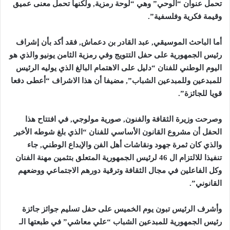
تحمل عنوان “الوحي” وهي “لوحة رمزية, ولكنها تحمل معنى عميق
وقيمة فكرية وفلسفية
”.
أما الباحث الموسيقي, عبد القادر بن دعماش, فقد أكد بأن إشراف
رئيس الجمهورية على حفل التتويج وفي رمزية الثامن يونيو والذي هو
اليوم الوطني للفنان “دليل على الاهتمام البالغ الذي يوليه الرئيس
للمبدعين وللمبدعين الشباب”, مضيفا أن هذا الاشراف “أعطى دفعا
قويا للجائزة
”.
وصرحت وزيرة الثقافة والفنون, صورية مولوجي, في افتتاح هذا
الحفل أن مشروع القانون الأساسي للفنان “الذي بلغ شوطه الأخير
والذي كان ثمرة جهود ونقاشات أهل الفن والإبداع الوطني, جاء
تنفيذا للالتزام ال 46 لرئيس الجمهورية المتعلق بتثمين مهنة الفنان
وكل الفاعلين في مجال الثقافة وترقية دورهم الاجتماعي ووضعهم
القانوني
”.
وأشرف الرئيس تبون يوم الخميس على حفل تسليم جوائز جائزة
رئيس الجمهورية للمبدعين الشباب “علي معاشي” في طبعتها الـ