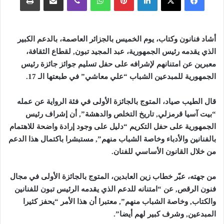
أشاد فنانون وكتاب، يوم الخميس بالجزائر العاصمة، بالدعم الكبير
الذي يقدمه رئيس الجمهورية، عبد المجيد تبون, لقطاع الثقافة،
معبرين عن امتنانهم لإشرافه على حفل تسليم جوائز جائزة رئيس
الجمهورية للمبدعين الشباب “علي معاشي” في طبعتها الـ 17
.
قال الطيب صياد، المتوج بالجائزة الأولى في فئة الرواية عن عمله
“بيت آسيا قرمزلي, تاريخ التخلص والدهشة”, أن إشراف رئيس
الجمهورية على حفل التكريم “دليل على وجود إرادة واضحة للاهتمام
بالفنانين والأدباء وخاصة الشباب منهم”, مستبشرا باكتمال هذا الدعم
من خلال القانون الأساسي للفنان
.
من جهته، عبّر خطاب زين العابدين، المتوج بالجائزة الأولى في مجال
فنون الرقص, عن “امتنانه للدعم الذي يقدمه الرئيس تبون للفنانين
والكتاب, وخاصة الشباب منهم”, معتبرا أن هذا الأمر “يحفز كثيرا
المبدعين, وشرف كبير لهم أيضا
”.