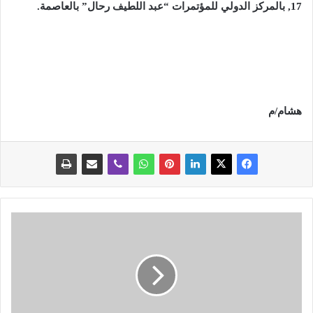
17, بالمركز الدولي للمؤتمرات “عبد اللطيف رحال” بالعاصمة
.
هشام/م
ا
ل
ح
م
ر
ا
و