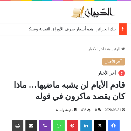
القائمة
بنك الجزائر.. هذه أسعار صرف الأوراق النقدية وشيكات السفر لهذا الأسبوع
الرئيسية
/
آخر الأخبار
آخر الأخبار
أخر الأخبار
قادم الأيام لن يشبه ماضيها… ماذا
كان يقصد ماكرون في قوله
2020-03-31
0
436
دقيقة واحدة
فيسبوك
‫X
لينكدإن
بينتيريست
واتساب
ڤايبر
مشاركة عبر البريد
طباعة