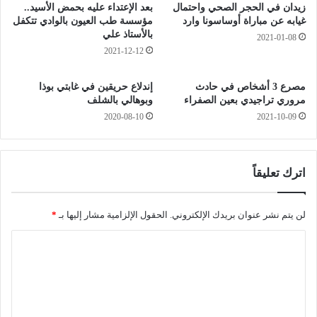
ي
ي
زيدان في الحجر الصحي واحتمال
بعد الإعتداء عليه بحمض الأسيد..
ل
س
غيابه عن مباراة أوساسونا وارد
مؤسسة طب العيون بالوادي تتكفل
ل
ف
بالأستاذ علي
2021-01-08
ج
ي
2021-12-12
ي
ر
ش
ف
مصرع 3 أشخاص في حادث
إندلاع حريقين في غابتي بوذا
"
ر
مروري تراجيدي بعين الصفراء
وبوهالي بالشلف
ج
ن
2020-08-10
2021-10-09
ا
س
ه
ا
ز
ب
"
ا
اترك تعليقاً
ف
ل
ي
ج
أ
ز
لن يتم نشر عنوان بريدك الإلكتروني.
الحقول الإلزامية مشار إليها بـ
*
ي
ا
ا
و
ئ
ق
ر
ل
ت
.
ت
ل
.
ل
.
ع
ت