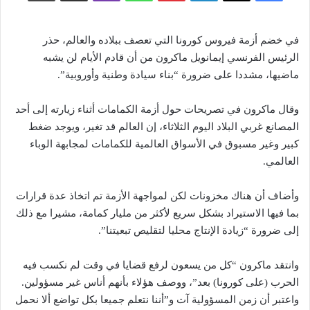
في خضم أزمة فيروس كورونا التي تعصف ببلاده والعالم، حذر
الرئيس الفرنسي إيمانويل ماكرون من أن قادم الأيام لن يشبه
ماضيها، مشددا على ضرورة “بناء سيادة وطنية وأوروبية”.
وقال ماكرون في تصريحات حول أزمة الكمامات أثناء زيارته إلى أحد
المصانع غربي البلاد اليوم الثلاثاء، إن العالم قد تغير، ويوجد ضغط
كبير وغير مسبوق في الأسواق العالمية للكمامات لمجابهة الوباء
العالمي.
وأضاف أن هناك مخزونات لكن لمواجهة الأزمة تم اتخاذ عدة قرارات
بما فيها الاستيراد بشكل سريع لأكثر من مليار كمامة، مشيرا مع ذلك
إلى ضرورة “زيادة الإنتاج محليا لتقليص تبعيتنا”.
وانتقد ماكرون “كل من يسعون لرفع قضايا في وقت لم نكسب فيه
الحرب (على كورونا) بعد”، ووصف هؤلاء بأنهم أناس غير مسؤولين.
واعتبر أن زمن المسؤولية آت و”أننا نتعلم جميعا بكل تواضع ألا نحمل