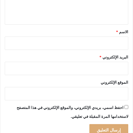
ل
ك
"
فّ
ف
ي
ل
ر
ق
ب
ا
*
م
ن
الاسم
*
ص
س
ا
2
ب
4
ي
"
البريد الإلكتروني
*
ك
و
ت
ر
ص
و
ر
الموقع الإلكتروني
ن
ع
ا
ل
ى
ت
احفظ اسمي، بريدي الإلكتروني، والموقع الإلكتروني في هذا المتصفح
ش
لاستخدامها المرة المقبلة في تعليقي.
و
ي
ه