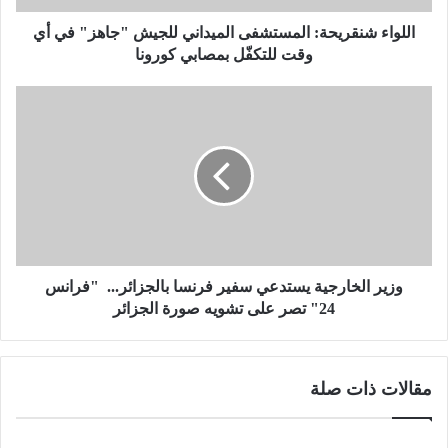
ق
ر
اللواء شنقريحة: المستشفى الميداني للجيش "جاهز" في أي
ي
وقت للتكفّل بمصابي كورونا
ح
ة
و
:
ز
ا
ي
ل
ر
م
ا
س
ل
ت
خ
ش
ا
ف
ر
ى
ج
وزير الخارجية يستدعي سفير فرنسا بالجزائر... "فرانس
ا
ي
24" تصر على تشويه صورة الجزائر
ل
ة
م
ي
ي
س
مقالات ذات صلة
د
ت
ا
د
ن
ع