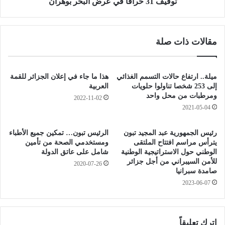
ا
ا
توقيف 31 حراقا في عرض البحر بوهران
ي
ق
ت
ا
ي
ف
مقالات ذات صلة
ا
ي
ل
ع
و
ر
ا
ض
ميلة.. ارتفاع حالات التسمم الغذائي
هذا ما جاء في إعلان الجزائر للقمة
د
ا
إلى 253 شخصا تناولوا حلويات
العربية
ي
ل
ومرطبات من محل واحد
2022-11-02
و
ب
2021-05-04
ب
ح
و
ر
رئيس الجمهورية عبد المجيد تبون
الرئيس تبون… تمكين جميع الأطباء
م
ب
يترأس مراسم افتتاح الملتقى
ومستخدمي الصحة من تأمين
ر
و
الوطني حول الاستراتيجية الوطنية
شامل على عاتق الدولة
د
ه
للأمن السيبراني من أجل جزائر
2020-07-26
ا
ر
صامدة سبرانيا
س
ا
2023-06-07
ن
اترك تعليقاً