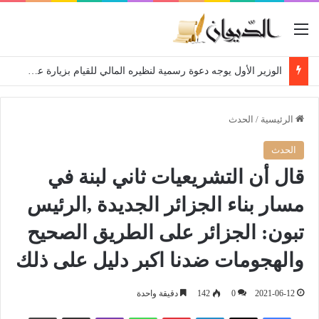
القائمة
الوزير الأول يوجه دعوة رسمية لنظيره المالي للقيام بزيارة عمل إلى الجزائر
الرئيسية
/
الحدث
الحدث
قال أن التشريعيات ثاني لبنة في
مسار بناء الجزائر الجديدة ,الرئيس
تبون: الجزائر على الطريق الصحيح
والهجومات ضدنا اكبر دليل على ذلك
2021-06-12
0
142
دقيقة واحدة
فيسبوك
‫X
لينكدإن
بينتيريست
واتساب
ڤايبر
مشاركة عبر البريد
طباعة