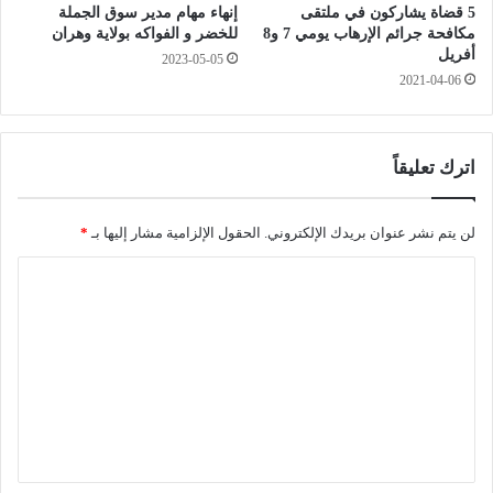
ا
5 قضاة يشاركون في ملتقى
إنهاء مهام مدير سوق الجملة
ش
ل
مكافحة جرائم الإرهاب يومي 7 و8
للخضر و الفواكه بولاية وهران
و
و
أفريل
2023-05-05
ت
ط
2021-04-06
ط
ن
و
ي
ي
ا
ر
ل
اترك تعليقاً
ق
ش
د
ع
ر
ب
لن يتم نشر عنوان بريدك الإلكتروني.
الحقول الإلزامية مشار إليها بـ
*
ا
ي
ا
ت
ه
ل
ت
ع
ل
ي
ق