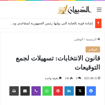
القائمة
إشادة قوية بالعناية التي يوليها رئيس الجمهورية لمتقاعدي ومعطوبي وكبار جرحى الجيش الوطني الشعبي
الرئيسية
/
الوطني
الوطني
قانون الانتخابات: تسهيلات لجمع
التوقيعات
2021-08-31
0
144
دقيقة واحدة
فيسبوك
‫X
لينكدإن
بينتيريست
واتساب
ڤايبر
مشاركة عبر البريد
طباعة