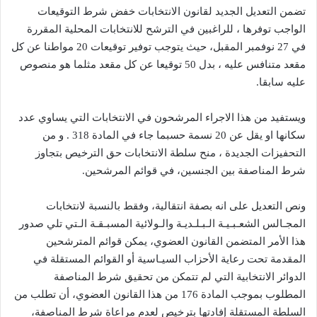
تضمن التعديل الجديد لقانون الانتخابات خفض شرط التوقيعات
الواجب توفرها ، للراغبين في الترشح للانتخابات المحلية المقررة
في 27 نوفمبر المقبل، حيث يتوجب توفير توقيعات 20 مواطنا عن كل
مقعد متنافس عليه ، بدل 50 توقيعا عن كل مقعد مثلما هو منصوص
عليه سابقا.
ويستفيد من هذا الاجراء المرشحون في الانتخابات التي يساوي عدد
سكانها او يقل عن 20 نسمة حسبما جاء في المادة 318 . و من
التحفيزات الجديدة ، منح سلطة الانتخابات حق الترخيص بتجاوز
شرط المناصفة بين الجنسين، في قوائم المرشحين.
ونص التعديل على انه بصفة انتقالية، وفقط بالنسبة لانتخابات
المجـالس الشعـبـيـة الـبـلـديـة والـولائية المسبـقـة الـتي تلي صدور
هذا الأمر المتضمن القانون العضوي، يمكن قوائم المترشحين
المقدمة تحت رعاية الأحزاب السيـاسية أو القوائم المستقلة في
الدوائر الانتخابية التي لم تتمكن من تحقيق شرط المناصفة
المطلوب بموجب المادة 176 من هذا القانون العضوي، أن تطلب من
السلطة المستقلة إفادتها بترخيص لعدم مراعاة شرط المناصفة،