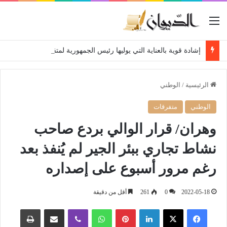
القائمة
إشادة قوية بالعناية التي يوليها رئيس الجمهورية لمتقاعدي ومعطوبي وكبار جرحى الجيش الوطني الشعبي
الرئيسية
/
الوطني
الوطني
متفرقات
وهران/ قرار الوالي بردع صاحب
نشاط تجاري ببئر الجير لم يُنفذ بعد
رغم مرور أسبوع على إصداره
2022-05-18
0
261
أقل من دقيقة
فيسبوك
‫X
لينكدإن
بينتيريست
واتساب
ڤايبر
مشاركة عبر البريد
طباعة