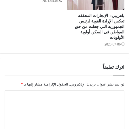
2021-04-04
ف
ة
ا
ا
بلعريبي: الإنجازات المحققة
ئ
ل
تعكس الإرادة القوية لرئيس
د
ـ
الجمهورية التي جعلت من حق
ة
6
المواطن في السكن أولوية
ا
6
الأولويات
ل
ل
2026-07-06
ن
ل
ح
ي
ا
و
ل
م
اترك تعليقاً
ي
ا
ن
ل
ب
و
لن يتم نشر عنوان بريدك الإلكتروني.
الحقول الإلزامية مشار إليها بـ
*
م
ط
ع
ا
ن
س
ي
ل
ك
ل
ت
ر
ل
ط
ع
ا