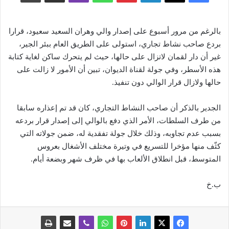
بالرغم من مرور أسبوع على إصدار والي وهران السعيد سعيود، قرارا
بردع صاحب نشاط تجاري، استولى على الطريق العام ببئر الجير،
غير أن دار لقمان لاتزال على حالها، حيث لم يتحرك ساكن لغاية كتابة
هذه الأسطر، وفي جولة لقناة الديوان، تبين أن الأمور لا زالت على
حالها ولازال قرار الوالي دون تنفيذ.
الجدير بالذكر أن صاحب النشاط التجاري، كان قد تم إعذاره سابقا
من طرف السلطات، الأمر الذي دفع بالوالي إلى إصدار قرار بردعه
بسبب عدم تجاوبه، وذلك خلال جولة تفقدية له، ضمن جولاته التي
كثّف منها مؤخرا للتسريع في وتيرة مختلف الأشغال بعروس
المتوسط، قبل انطلاق الألعاب بها في ظرف شهر وبضعة أيام.
ب.خ