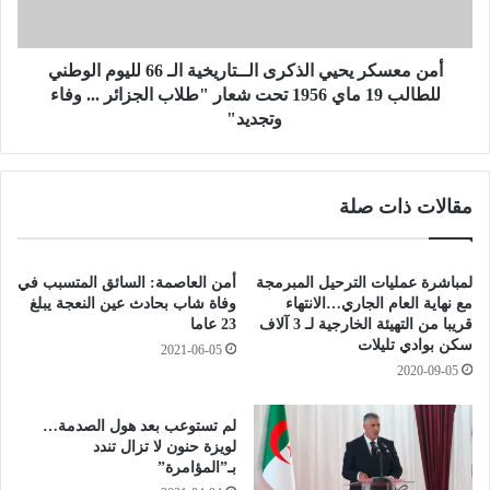
ك
ة
ر
ي
غ
ح
أمن معسكر يحيي الذكرى الــتاريخية الـ 66 لليوم الوطني
ي
ي
للطالب 19 ماي 1956 تحت شعار "طلاب الجزائر ... وفاء
ر
ي
وتجديد"
ا
ا
ل
ل
م
ذ
مقالات ذات صلة
س
ك
ت
ر
غ
ى
ل
ا
لمباشرة عمليات الترحيل المبرمجة
أمن العاصمة: السائق المتسبب في
ة
ل
مع نهاية العام الجاري…الانتهاء
وفاة شاب بحادث عين النعجة يبلغ
ـ
قريبا من التهيئة الخارجية لـ 3 آلاف
23 عاما
و
ـ
سكن بوادي تليلات
2021-06-05
م
ت
2020-09-05
ن
ا
ح
ر
لم تستوعب بعد هول الصدمة…
ه
ي
لويزة حنون لا تزال تندد
ا
خ
بـ”المؤامرة”
ل
ي