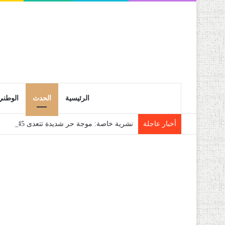
الرئيسية
الحدث
الوطني
أخبار عاجلة
نشرية خاصة: موجة حر شديدة تتعدى 45 درجة تجتاح عدة ولايات إلى غاية الاثنين