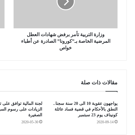
ة
د
ا
ا
ل
ء
ت
ح
ر
ذ
ب
وزارة التربية تأمر برفض شهادات العطل
ا
ي
ء
المرضية الخاصة بـ”كورونا” الصادرة عن أطباء
ة
و
خواص
ت
ا
أ
ق
م
ل
ر
ع
ب
د
مقالات ذات صلة
ر
ة
ف
أ
ض
س
يواجهون عقوبة 10 الى 20 سنة سجنا..
لجنة المالية توافق على 
ش
ا
النطق بالأحكام في قضية فساد عائلة
الزيادات على رسوم السي
ه
ب
كونيناف يوم 23 سبتمبر
الصغيرة
ا
ي
2020-05-30
2020-09-14
د
ع
ا
.