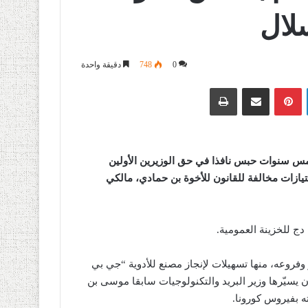
لال
0
748
دقيقة واحدة
لينكدإن
بينتيريست
مشاركة عبر البريد
طباعة
مس سنوات حبس نافذا في حق الوزيرين الأولين
تيازات مخالفة للقانون للأخوة بن حمادي، مالكي
ج للخزينة العمومية.
وفروعه، منها تسهيلات لإنجاز مصنع للأدوية “جي بي
ن يسيّرها وزير البريد والتكنولوجيات سابقا موسى بن
 بفيروس كورونا.