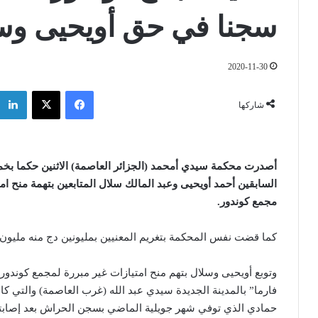
سجنا في حق أويحيى وس
2020-11-30
فيسبوك
‫X
شاركها
أصدرت محكمة سيدي أمحمد (الجزائر العاصمة) الاثنين حكما بخ
السابقين أحمد أويحيى وعبد المالك سلال المتابعين بتهمة منح ام
مجمع كوندور.
كما قضت نفس المحكمة بتغريم المعنيين بمليونين دج منه مليون د
وتوبع أويحيى وسلال بتهم منح امتيازات غير مبررة لمجمع كوندور 
فارما” بالمدينة الجديدة سيدي عبد الله (غرب العاصمة) والتي كا
حمادي الذي توفي شهر جويلية الماضي بسجن الحراش بعد إصابته