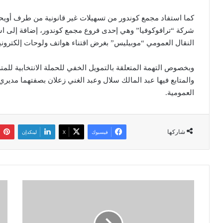
كما استفاد مجمع كوندور من تسهيلات غير قانونية من طرف أويح
شركة “ترافوكوفيا” وهي إحدى فروع مجمع كوندور، إضافة إلى اس
النقال العمومي “موبيليس” بغرض اقتناء هواتف ولوحات إلكتروني
والمتابع فيها عبد المالك سلال وعبد الغني زعلان بصفتهما مدير
العمومية.
شاركها
فيسبوك
‫X
لينكدإن
و
ل
ز
ا
ا
ر
ر
ت