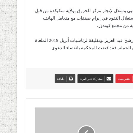
يى وسلال لإنجاز مركز للحروق بولاية سكيكدة من قبل
تغلال النفوذ في إبرام صفقات مع متعامل الهاتف
ة من مجمع كوندور.
وبخصوص التهمة المتعلقة بالتمويل الخفي للحملة الانتخابية للمترشح عبد العزيز بوتفليقة لرئاسيات أبريل 2019 الملغاة
ي الحملة, فقد قضت المحكمة بانقضاء الدعوى
بينتيريست
مشاركة عبر البريد
طباعة