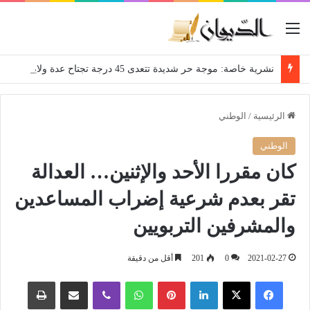
القائمة
نشرية خاصة: موجة حر شديدة تتعدى 45 درجة تجتاح عدة ولايات إلى غاية الاثنين
الرئيسية
/
الوطني
الوطني
كان مقررا الأحد والإثنين… العدالة
تقر بعدم شرعية إضراب المساعدين
والمشرفين التربويين
2021-02-27
0
201
أقل من دقيقة
فيسبوك
‫X
لينكدإن
بينتيريست
واتساب
ڤايبر
مشاركة عبر البريد
طباعة