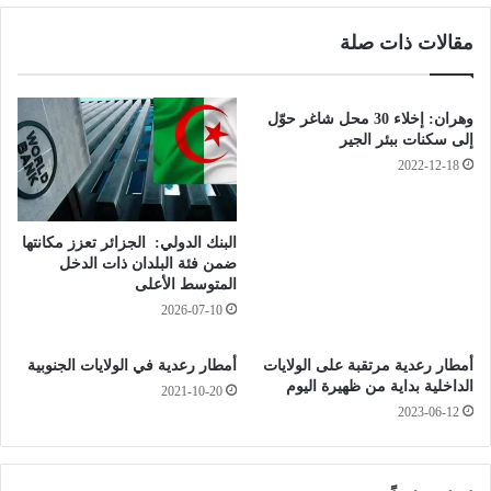
ب
ب
مقالات ذات صلة
ة
ا
ب
ل
ا
ث
ل
ا
وهران: إخلاء 30 محل شاغر حوّل
م
ن
إلى سكنات ببئر الجير
د
ي
2022-12-18
ي
ل
ة
م
ت
البنك الدولي: الجزائر تعزز مكانتها
ا
ضمن فئة البلدان ذات الدخل
ب
المتوسط الأعلى
ع
2026-07-10
ة
م
أمطار رعدية مرتقبة على الولايات
أمطار رعدية في الولايات الجنوبية
س
الداخلية بداية من ظهيرة اليوم
ت
2021-10-20
2023-06-12
م
ر
ة
،