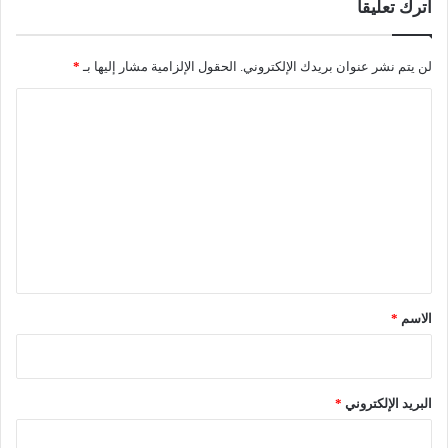
اترك تعليقاً
م
ع
ه
لن يتم نشر عنوان بريدك الإلكتروني.
الحقول الإلزامية مشار إليها بـ
*
د
ب
ا
ا
ل
س
ت
ت
و
ع
ر
ل
:
أ
ي
ح
ق
د
ا
*
الاسم
*
ل
م
ص
ا
البريد الإلكتروني
*
ب
ي