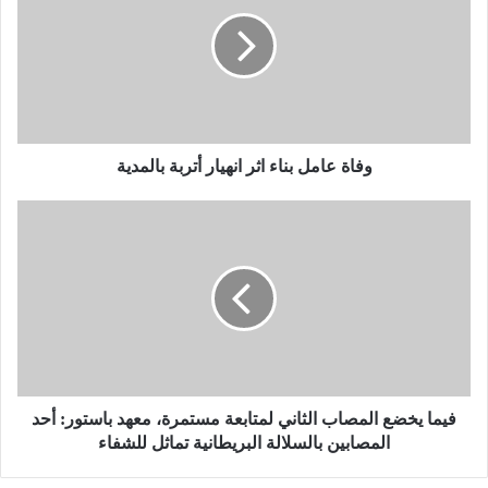
ا
ة
ع
ا
م
ل
ب
ن
وفاة عامل بناء اثر انهيار أتربة بالمدية
ا
ء
ف
ا
ي
ث
م
ر
ا
ا
ي
ن
خ
ه
ض
ي
ع
ا
ا
ر
ل
فيما يخضع المصاب الثاني لمتابعة مستمرة، معهد باستور: أحد
أ
م
المصابين بالسلالة البريطانية تماثل للشفاء
ت
ص
ر
ا