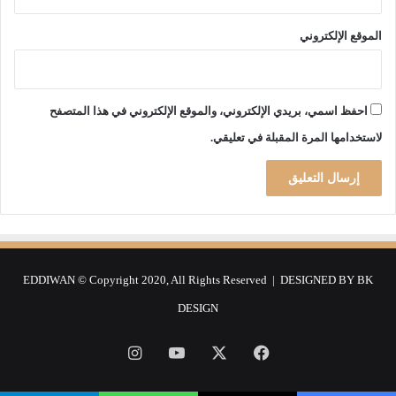
ن
ب
الموقع الإلكتروني
ا
ل
س
ل
احفظ اسمي، بريدي الإلكتروني، والموقع الإلكتروني في هذا المتصفح
ا
ل
لاستخدامها المرة المقبلة في تعليقي.
ة
ا
ل
ب
ر
ي
ط
EDDIWAN © Copyright 2020, All Rights Reserved | DESIGNED BY
BK
ا
ن
DESIGN
ي
ة
فيسبوك
‫X
‫YouTube
انستقرام
ت
م
ا