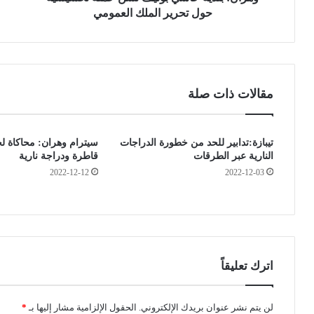
ة
ش
حول تحرير الملك العمومي
ح
ر
ا
ط
س
ة
ي
ب
ب
أ
مقالات ذات صلة
و
م
ن
ا
ي
ل
تيبازة:تدابير للحد من خطورة الدراجات
سيترام وهران: محاكاة ل
ف
ع
النارية عبر الطرقات
قاطرة ودراجة نارية
ت
ظ
2022-12-12
2022-12-03
ش
ا
ن
ئ
ح
م
م
ف
ل
ي
ة
س
ت
و
اترك تعليقاً
ح
ق
س
أ
ي
ه
لن يتم نشر عنوان بريدك الإلكتروني.
الحقول الإلزامية مشار إليها بـ
*