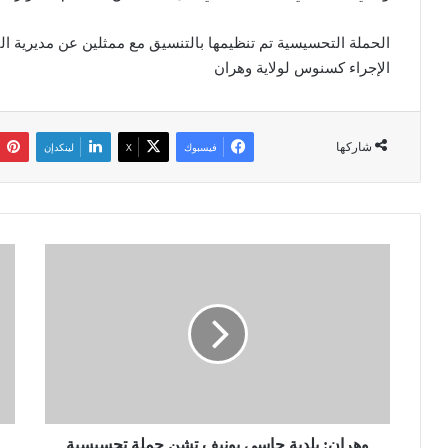
الحملة التحسيسية تم تنظيمها بالتنسيق مع ممثلين عن مديرية ا
الإجراء كسنوس لولاية وهران
شاركها
فيسبوك
‫X
لينكدإن
و
م
ه
ق
ر
ت
ا
ل
ن
4
:
أ
ب
ع
ل
و
د
ا
ي
وهران: بلدية حاسي بونيف تشن حملة تحسيسية
ن