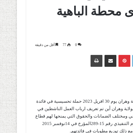
 محطة الباهية
0
77
أقل من دقيقة
لينكدإن
بينتيريست
مشاركة عبر البريد
طباعة
أطلق الصندوق الوطني للتامينات الاجتماعية للعمال الأجراء وكالة وهران يوم 30 افريل 2023 حملة تحسيسية في فائدة
ولاية وهران أين تم تعريف ارباب العمل الناشطين في
اعي ومختلف الضمانات والحقوق التي يمنحها لهم قطاع
الضمان الاجتماعي وتعريفهم بفحوى احكام المادة 15من المرسوم التنفيذي رقم 15-289المؤرخ في 14نوفمبر 2015
مع ذلك توزيع مطويات في فائدتهم.