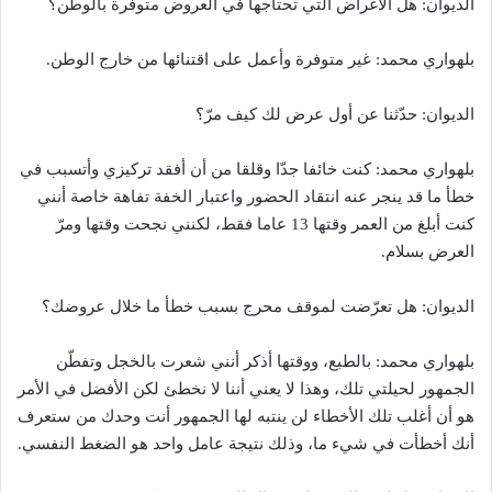
الديوان: هل الأغراض التي تحتاجها في العروض متوفرة بالوطن؟
بلهواري محمد: غير متوفرة وأعمل على اقتنائها من خارج الوطن.
الديوان: حدّثنا عن أول عرض لك كيف مرّ؟
بلهواري محمد: كنت خائفا جدّا وقلقا من أن أفقد تركيزي وأتسبب في
خطأ ما قد ينجر عنه انتقاد الحضور واعتبار الخفة تفاهة خاصة أنني
كنت أبلغ من العمر وقتها 13 عاما فقط، لكنني نجحت وقتها ومرّ
العرض بسلام.
الديوان: هل تعرّضت لموقف محرج بسبب خطأ ما خلال عروضك؟
بلهواري محمد: بالطبع، ووقتها أذكر أنني شعرت بالخجل وتفطّن
الجمهور لحيلتي تلك، وهذا لا يعني أننا لا نخطئ لكن الأفضل في الأمر
هو أن أغلب تلك الأخطاء لن ينتبه لها الجمهور أنت وحدك من ستعرف
أنك أخطأت في شيء ما، وذلك نتيجة عامل واحد هو الضغط النفسي.