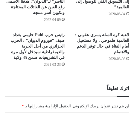
–
د
إلى التسويق الفني للوصول إلى
الناصر” لـ”الديوان”: هدفنا الأسمى
العالمية”
رفع الغبن عن العائلات المحتاجة
ب
ا
وتكوين أسر منتجة
ش
ت
2020-05-04
ا
2022-04-09
ك
ر
ه
ذ
ر
لاعبة كرة السلة يسرى عقوني :
رئيس حزب Pald حليمي بغداد
ه
ب
العالمية طموحي ، ولا مستحيل
ضيف “فوروم الديوان” : الحزب
ا
ا
أمام الفتاة في حال توفر الدعم
الجزائري من أجل الحرية
ب
ئ
والاهتمام
والديمقراطية سيدخل لأول مرة
ا
في التشريعيات ضمن 35 ولاية
ي
2020-08-08
و
ة
2021-03-23
إ
ي
ا
اترك تعليقاً
ب
ا
لن يتم نشر عنوان بريدك الإلكتروني.
الحقول الإلزامية مشار إليها بـ
*
ا
ل