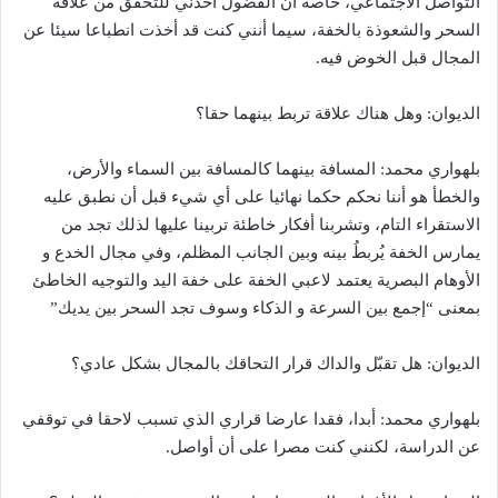
التواصل الاجتماعي، خاصة أن الفضول أخذني للتحقق من علاقة
السحر والشعوذة بالخفة، سيما أنني كنت قد أخذت انطباعا سيئا عن
المجال قبل الخوض فيه.
الديوان: وهل هناك علاقة تربط بينهما حقا؟
بلهواري محمد: المسافة بينهما كالمسافة بين السماء والأرض،
والخطأ هو أننا نحكم حكما نهائيا على أي شيء قبل أن نطبق عليه
الاستقراء التام، وتشربنا أفكار خاطئة تربينا عليها لذلك تجد من
يمارس الخفة يُربطُ بينه وبين الجانب المظلم، وفي مجال الخدع و
الأوهام البصرية يعتمد لاعبي الخفة على خفة اليد والتوجيه الخاطئ
بمعنى “إجمع بين السرعة و الذكاء وسوف تجد السحر بين يديك”
الديوان: هل تقبّل والداك قرار التحاقك بالمجال بشكل عادي؟
بلهواري محمد: أبدا، فقدا عارضا قراري الذي تسبب لاحقا في توقفي
عن الدراسة، لكنني كنت مصرا على أن أواصل.