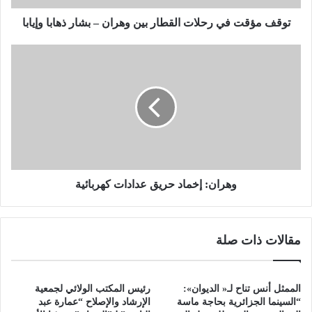
ف
ي
توقف مؤقت في رحلات القطار بين وهران – بشار ذهابا وإيابا
ر
ح
و
ل
ه
ا
ر
ت
ا
ا
ن
ل
:
ق
إ
ط
خ
ا
م
ر
ا
وهران: إخماد حريق عدادات كهربائية
ب
د
ي
ح
ن
ر
مقالات ذات صلة
و
ي
ه
ق
ر
ع
ا
د
الممثل أنس تناح لـ« الديوان»:
رئيس المكتب الولائي لجمعية
ن
ا
“السينما الجزائرية بحاجة ماسة
الإرشاد والإصلاح “عمارة عبد