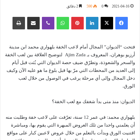
2021-04-16
0
590
2 دقائق
فيسبوك
‫X
لينكدإن
بينتيريست
واتساب
ڤايبر
مشاركة عبر البريد
طباعة
فتحت “الديوان” المجال أمام لاعب الخفة بلهواري محمد ابن مدينة
أرزيو بوهران، المعروف بـ Ajim Zada لتوضيح العلاقة بين لعب الخفة
والسحر والشعوذة، وتطرّق ضيف حصة الديوان التي بُثت قبل أيام
إلى العديد من المحطات التي مرّ بها قبل بلوغ ما هو عليه الآن وكيف
دخل المجال وإلى أي مرحلة يرغب في الوصول من خلال لعب
الورق.
الديوان: منذ متى بدأ شغفك مع لعب الخفة؟
بلهواري محمد: في عمر 12 سنة، تعرّفت على لاعب خفة وطلبت منه
أن يعلمني واحدا من تلك العروض المبهرة التي يقوم بها، ومباشرة
اقتنيت الورق وبدأت بالتعلم من خلال عروض لاعبين كبار على مواقع