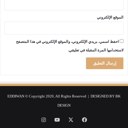
د
ي
د
الموقع الإلكتروني
ع
ن
د
ا
احفظ اسمي، بريدي الإلكتروني، والموقع الإلكتروني في هذا المتصفح
ل
لاستخدامها المرة المقبلة في تعليقي.
ر
ئ
ي
س
م
ح
ي
ا
EDDIWAN © Copyright 2020, All Rights Reserved | DESIGNED BY
BK
و
DESIGN
ي
.
.
فيسبوك
‫X
‫YouTube
انستقرام
.