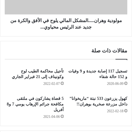
ر
ة
ل
و
ن
ه
ي
ر
مولودية وهران.....المشكل المالي يلوح في الأفق والكرة من
ك
ا
جديد عند الرئيس محياوي...
و
ن
ن
.
إ
.
مقالات ذات صلة
ل
.
ى
.
غ
.
ا
ا
تسجيل 117 إصابة جديدة و 9 وفيات
تأجيل محاكمة الطيب لوح
ي
ل
و 152 حالة شفاء
وكونيناف إلى 21 فبراير الجاري
ة
م
2022-02-07
2020-06-09
ت
ش
ح
ك
كهول يزرعون 533 نبتة “ماريخوانا”
5 قضاة يشاركون في ملتقى
ق
ل
داخل مزرعة صخرية بوهران!!
مكافحة جرائم الإرهاب يومي 7 و8
ي
ا
أفريل
2022-02-18
ق
ل
2021-04-06
ن
م
س
ا
ب
ل