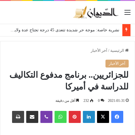
القائمة
نشرية خاصة: موجة حر شديدة تتعدى 45 درجة تجتاح عدة ولايات إلى غاية الاثنين
الرئيسية
/
آخر الأخبار
آخر الأخبار
للجزائريين.. برنامج مدفوع التكاليف
للدراسة في أميركا
2021-01-31
0
232
أقل من دقيقة
فيسبوك
‫X
لينكدإن
بينتيريست
واتساب
ڤايبر
مشاركة عبر البريد
طباعة