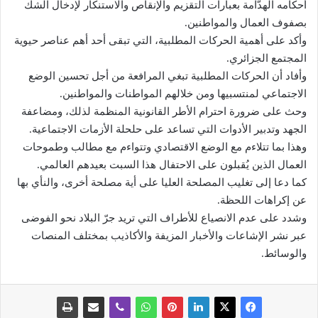
أحكامه الهدّامة بعبارات التقزيم والإنقاص والاستنكار لإدخال الشك
بصفوف العمال والمواطنين.
وأكد على أهمية الحركات المطلبية، التي تبقى أحد أهم عناصر حيوية
المجتمع الجزائري.
وأفاد أن الحركات المطلبية تبغي المرافعة من أجل تحسين الوضع
الاجتماعي لمنتسبيها ومن خلالهم المواطنات والمواطنين.
وحث على ضرورة احترام الأطر القانونية المنظمة لذلك، ومضاعفة
الجهد وتدبير الأدوات التي تساعد على حلحلة الأزمات الاجتماعية.
وهذا بما تتلاءم مع الوضع الاقتصادي وتتواءم مع مطالب وطموحات
العمال الذين يُقبلون على الاحتفال هذا السبت بعيدهم العالمي.
كما دعا إلى تغليب المصلحة العليا على أية مصلحة أخرى، والنأي بها
عن إكراهات اللحظة.
وشدد على عدم الانصياع للأطراف التي تريد جرّ البلاد نحو الفوضى
عبر نشر الإشاعات والأخبار المزيفة والأكاذيب بمختلف المنصات
والوسائط.