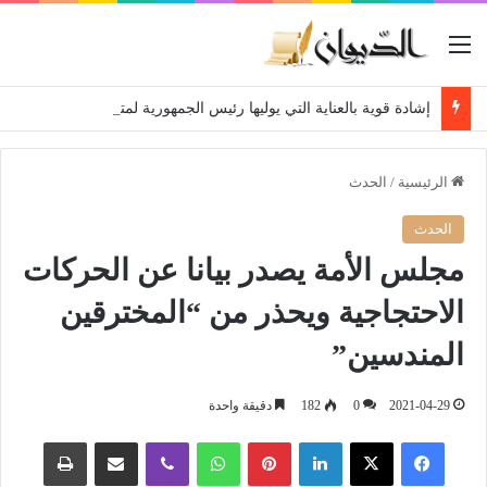
القائمة
إشادة قوية بالعناية التي يوليها رئيس الجمهورية لمتقاعدي ومعطوبي وكبار جرحى الجيش الوطني الشعبي
الرئيسية
/
الحدث
الحدث
مجلس الأمة يصدر بيانا عن الحركات
الاحتجاجية ويحذر من “المخترقين
المندسين”
2021-04-29
0
182
دقيقة واحدة
فيسبوك
‫X
لينكدإن
بينتيريست
واتساب
ڤايبر
مشاركة عبر البريد
طباعة