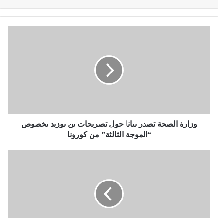
و
ز
ا
ر
ة
ا
ل
ص
ح
ة
وزارة الصحة تصدر بيانا حول تصريحات بن بوزيد بخصوص
ت
“الموجة الثالثة” من كورونا
ص
د
ت
ر
م
ب
د
ي
ي
ا
د
ن
ا
ا
ل