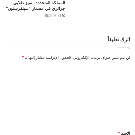
ص
المملكة المتحدة: تميز طلابي
1
جزائري في مضمار “سيلفرستون”
“
9
ا
2026-07-21
و
ل
ل
م
ا
و
ي
اترك تعليقاً
ج
ة
ة
ب
ا
د
لن يتم نشر عنوان بريدك الإلكتروني.
الحقول الإلزامية مشار إليها بـ
*
ل
ا
ث
ي
ا
ا
ة
ل
ل
م
ث
ن
ت
ة
ا
ع
”
ل
م
ل
س
ن
ب
ي
ك
ت
ق
و
ر
*
الاسم
*