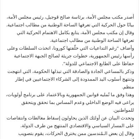
أصدر مكتب مجلس الأمة، برئاسة صالح ڨوجيل، رئيس مجلس الأمة،
بيانًا حول الحركية التي تعرفها الساحة الوطنية من مطالب اجتماعية.
وقال إن مكتب مجلس الأمة، يتابع بكامل الاهتمام الحركية التي
تعرفها الساحة الوطنية من مطالب اجتماعية.
وأضاف “رغم التداعيات التي خلّفتها كورونا، اتخذت السلطات وعلى
رأسها رئيس الجمهورية، خطوات جريئة لصالح الجبهة الاجتماعية
حفاظا على الطابع الاجتماعي للدولة”.
وذكر بالمساعي الجادة والصادقة التي تبذلها الحكومة، التي انتهجت
وتنتهج أسلوب اليد الممدودة إلى الشركاء الاجتماعيين في إطار
منظم.
وهذا وفق ما تُمليه قوانين الجمهورية وبالاعتماد على برنامج أولويات،
يراعى فيه الوضع الداخلي وعدم المساس بما تحقق ويتحقق
للمواطنين.
وتحدث البيان عن أولئك الذين يحاولون إسقاط مغالطات وانتقاصات
على المسار السياسي والاقتصادي المنتهج من طرف الدولة.
وقال إن بعض الـمُندسين ممن يخترق الحركات، يقوم بتصويب