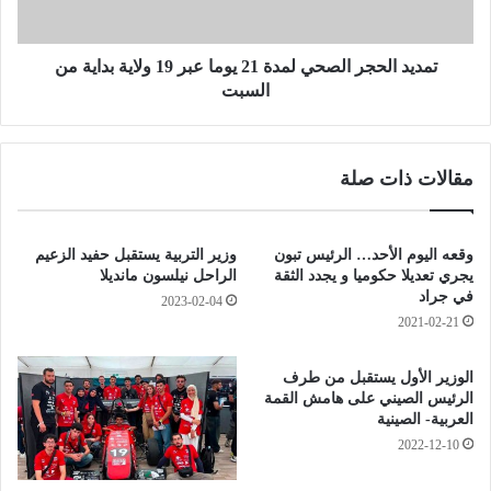
ح
ح
و
ج
ل
ر
تمديد الحجر الصحي لمدة 21 يوما عبر 19 ولاية بداية من
ت
ا
السبت
ص
ل
ر
ص
ي
ح
مقالات ذات صلة
ح
ي
ا
ل
ت
م
ب
د
وقعه اليوم الأحد… الرئيس تبون
وزير التربية يستقبل حفيد الزعيم
ن
ة
يجري تعديلا حكوميا و يجدد الثقة
الراحل نيلسون مانديلا
ب
2
في جراد
2023-02-04
و
1
2021-02-21
ز
ي
ي
و
الوزير الأول يستقبل من طرف
د
م
الرئيس الصيني على هامش القمة
ب
ا
العربية- الصينية
خ
ع
2022-12-10
ص
ب
و
ر