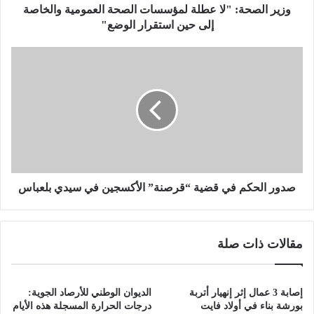
:
وزير الصحة: "لا عطلة لمؤسسات الصحة العمومية والخاصة
"
إلى حين استقرار الوضع"
ل
ا
ص
ع
د
ط
و
ل
ر
ة
ا
ل
ل
م
ح
ؤ
ك
س
م
س
ف
صدور الحكم في قضية “قرصنة” الأكسجين في سيدي بلعباس
ا
ي
ت
ق
ا
ض
مقالات ذات صلة
ل
ي
ص
ة
ح
“
ة
ق
إصابة 3 عمال إثر إنهيار أتربة
الديوان الوطني للأرصاد الجوية:
ا
ر
بورشة بناء في أولاد فايت
درجات الحرارة المسجلة هذه الأيام