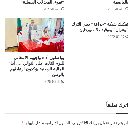
ل
ص
بالعاصمة
“تفوق المعدلات الفصلية”
ع
ن
2022-05-23
2021-06-16
م
ة
و
”
تفكيك شبكة “حراقة” بعين الترك
م
ا
“وهران” وتوقيف 5 متورطين
ي
ل
2022-02-27
ة
أ
و
ك
ا
س
يواصلون أداء واجبهم الانتخابي
ل
ج
لليوم الثالث على التوالي …. أبناء
خ
ي
الجالية الوطنية يؤكدون ارتباطهم
ا
ن
بالوطن
ص
ف
2026-06-29
ة
ي
إ
س
ل
ي
ى
د
اترك تعليقاً
ح
ي
ي
ب
ن
ل
لن يتم نشر عنوان بريدك الإلكتروني.
الحقول الإلزامية مشار إليها بـ
*
ا
ع
س