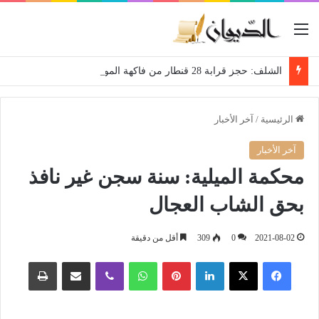
القائمة
الشلف: حجز قرابة 28 قنطار من فاكهة الموز الموجهة للمضاربة
الرئيسية
/
آخر الأخبار
آخر الأخبار
محكمة الميلية: سنة سجن غير نافذ
بحق الشاب العجال
2021-08-02
0
309
أقل من دقيقة
فيسبوك
‫X
لينكدإن
بينتيريست
واتساب
ڤايبر
مشاركة عبر البريد
طباعة