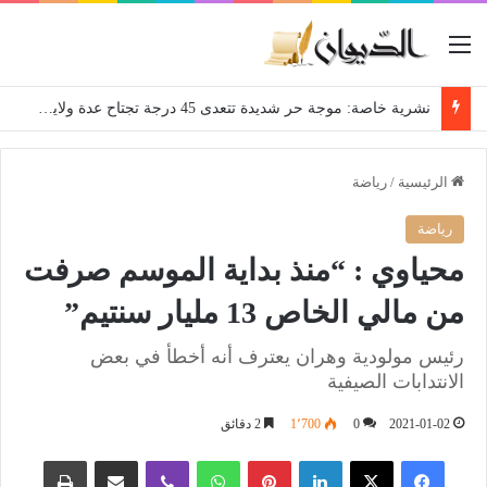
القائمة
نشرية خاصة: موجة حر شديدة تتعدى 45 درجة تجتاح عدة ولايات إلى غاية الاثنين
الرئيسية
/
رياضة
رياضة
محياوي : “منذ بداية الموسم صرفت
من مالي الخاص 13 مليار سنتيم”
رئيس مولودية وهران يعترف أنه أخطأ في بعض
الانتدابات الصيفية
2021-01-02
0
1٬700
2 دقائق
فيسبوك
‫X
لينكدإن
بينتيريست
واتساب
ڤايبر
مشاركة عبر البريد
طباعة