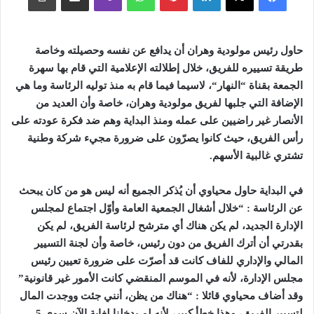
حاول
رئيس
مولودية
وهران
أن
يدافع
عن
نفسه
وحصيلته
وخاصة
طريقة
تسييره
للفريق،
خلال
إطلالته
الإعلامية
التي
قام
بها
سهرة
الجمعة
بقناة
“
النهار
“
،
لاسيما
فيما
قام
به
منذ
توليه
الرئاسة
وما
هي
الإضافة
التي
جلبها
لفريق
مولودية
وهران،
خاصة
وأن
العديد
من
الأنصار
غير
راضيين
على
عمله
ومنذ
البداية
وهم
ضد
فكرة
عودته
على
رأس
الفريق،
حيث
كانوا
يصرّون
على
ضرورة
مجيء
شركة
وطنية
تشتري
غالبية
الأسهم
.
في
البداية
حاول
محياوي
أن
يُذكر
الجميع
أنه
ليس
هو
من
كان
يبحث
عن
الرئاسة
: “
خلال
أشغال
الجمعية
العامة
وأوّل
اجتماع
لمجلس
الإدارة
الجديد،
لم
يكن
هناك
أي
مترشح
لرئاسة
الفريق،
لم
يكن
بقدرتي
أن
أترك
الفريق
من
دون
رئيس،
خاصة
وأن
لجنة
التسيير
المالي
والإداري
للفاف
كانت
قد
أصرّت
على
ضرورة
تعيين
رئيس
مجلس
الإدارة،
لأنه
في
الموسم
المنقضي
كانت
الأمور
غير
قانونية
”
وقد
أضاف
محياوي
قائلا
: “
هناك
من
يظن،
أنني
جئت
ووجدت
المال
لتسيير
الفريق،
وهذا
خطأ
كبير،
لأنه
لم
يدخلنا
لغاية
الآن
سوى
5