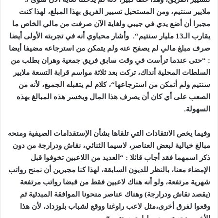
ملايير
سنتيم،
ومن
المستحيل
تسيير
الفريق
بهذا
المبلغ،
لهذا
كنت
مجبرا
أن
أضع
يدي
في
جيبي
ولغاية
الآن
صرفت
من
مالي
الخاص
ما
يقارب
الـ
13
مليار
سنتيم
“.
وأشار
محياوي
أنه
في
تجربته
الأولى
أيضا
صرف
مبلغ
مالي
لم
يصفح
عنه
ولم
يتمكن
من
استرجاعه
مضيفا
أيضا
: “
حتى
عندما
ترأست
في
وقت
سابق
فريق
جمعية
وهران
بطلب
من
السلطات
المحلية
أنداك،
تركت
بعد
ثلاثة
مواسم
قرابة
التسعة
ملايير
سنتيم
ولم
أتمكن
من
استرجاعها
“
،
كلام
لم
يتقبله
الجميع،
لأنه
من
الصعب
على
أي
كان
أن
يصرف
هذا
المال
ويخسر
هذه
المبالغ
بهذه
السهولة
.
وفيما
يخص
الانتقادات
التي
تلقاها
بشأن
الإستقدامات
الصيفية
ومنحه
مبالغ
خيالية
لبعض
العناصر،
لاسيما
الثنائي،
نقاش
ودرارجة
من
دون
ذكر
اسمهما
فقد
أجاب
قائلا
: “
العديد
من
اللاعبين
تخوفوا
قبل
الإمضاء
معنا،
بالنظر
للديون
السابقة،
لهذا
كنا
مجبرين
أن
نمنح
رواتب
شهرية
مرتفعة،
ولو
أنه
هناك
لاعبين
فقط
من
قبضا
رواتب
مرتفعة
(
يقصد
نقاش
ودرارجة
)
وهناك
عناصر
منحونا
الموافقة
المبدئية
ثم
وقعوا
لفرق
أخرى،مثل
لاعب
راوغنا
ووقع
لشباب
بلوزداد،
لأن
هذا