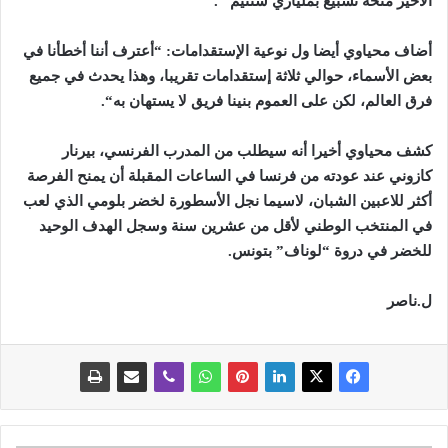
الأخير
منحه
تسبيع
بملياري
سنتيم
“.
أضاف
محياوي
أيضا
ول
نوعية
الإستقدامات
: “
أعترف
أننا
أخطأنا
في
بعض
الأسماء،
حوالي
ثلاثة
إستقدامات
تقريبا،
وهذا
يحدث
في
جميع
فرق
العالم،
لكن
على
العموم
بنينا
فريق
لا
يستهان
به
“.
كشف
محياوي
أخيرا
أنه
سيطلب
من
المدرب
الفرنسي،
بيرنار
كازوني
عند
عودته
من
فرنسا
في
الساعات
المقبلة
أن
يمنح
الفرصة
أكثر
للاعبين
الشبان،
لاسيما
نجل
الأسطورة
لخضر
بلومي
الذي
لعب
في
المنتخب
الوطني
لأقل
من
عشرين
سنة
وسجل
الهدف
الوحيد
للخضر
في
دروة
“
لوناف
”
بتونس
.
ل
.
ناصر