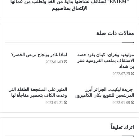
.
ت
“ENIEM” تستأنف نشاطها بداية من الغد وتطلب من عمالها
.
أ
الإلتحاق بمناصبهم
.
ن
ت
ف
خ
ن
مقالات ذات صلة
ص
ش
ي
ا
ص
ط
م
ه
مولودية وهران: كينان يقود حصة
لماذا غادر بونجاح تربص الخضر؟
ر
ا
الاستئناف بملعب الفروسية عنتر
2022-01-03
ك
ب
بن شداد
ز
د
2022-07-25
ا
ا
ل
ي
جريدة ليكيب.. الجزائر أبرز
العثور على المشجعة الطفلة التي
ا
ة
المرشحين للتتويج بكان الكاميرون
وعدت الكاف بتحضير مفاجأة لها
ت
م
2023-01-21
2022-01-09
ف
ن
ا
ا
ق
ل
ي
غ
اترك تعليقاً
ا
د
ت
و