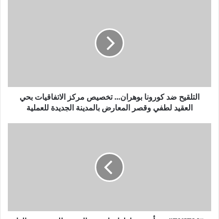
ا
ل
ت
ل
ق
ي
ح
ض
د
ك
التلقيح ضد كورونا بوهران... تخصيص مركز الاتفاقيات بحي
و
العقيد لطفي وقصر المعارض بالمدينة الجديدة للعملية
ر
و
“
ن
E
ا
N
ب
I
و
E
ه
M
ر
”
ا
ت
ن
س