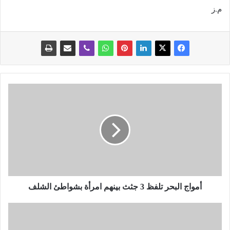
م.ز
أ
م
و
ا
ج
ا
ل
ب
ح
ر
أمواج البحر تلفظ 3 جثث بينهم امرأة بشواطئ الشلف
ت
ل
ت
ف
ع
ظ
ل