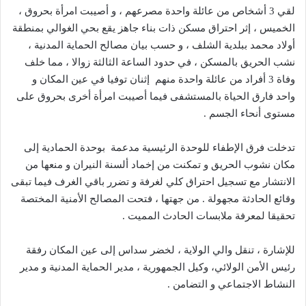
لقي 3 أشخاص من عائلة واحدة مصرعهم ، و أصيبت امرأة بحروق ،
الخميس ، إثر احتراق مسكن ذات بناء جاهز يقع بحي الغوالي بمنطقة
أولاد محمد ببلدية الشلف ، و حسب بيان مصالح الحماية المدنية ،
نشب الحريق بالمسكن ، في حدود الساعة الثالثة زوالا ، مما خلف
وفاة 3 أفراد من عائلة واحدة منهم إثنان توفيا في عين المكان و
واحد فارق الحياة بالمستشفى فيما أصيبت امرأة أخرى بحروق على
مستوى أنحاء الجسم .
تدخلت فرق الإطفاء للوحدة الرئيسية مدعمة بوحدة الحمادية إلى
مكان نشوب الحريق و تمكنت من إخماد ألسنة النيران و منعها من
الانتشار مع تسجيل احتراق كلي لغرفة و تضرر باقي الغرف فيما تبقى
وقائع الحادثة مجهولة . من جهتها ، فتحت المصالح الأمنية المختصة
تحقيقا لمعرفة ملابسات الحادث المميت .
للإشارة ، تنقل والي الولاية ، لخضر سداس إلى عين المكان رفقة
رئيس الأمن الولائي، وكيل الجمهورية ، مدير الحماية المدنية و مدير
النشاط الاجتماعي و التضامن .