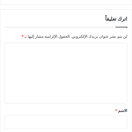
ل
ا
ش
ج
ل
د
اترك تعليقاً
ف
ب
س
ب
لن يتم نشر عنوان بريدك الإلكتروني.
الحقول الإلزامية مشار إليها بـ
*
ب
ا
ك
و
ل
ر
ت
و
ن
ع
ا
ل
ي
ق
*
الاسم
*