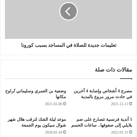
3
ي
ج
م
ث
ا
ث
ت
ب
ج
ي
د
ن
ي
تعليمات جديدة للصلاة في المساجد بسبب كورونا
ه
د
م
ة
ا
ل
مقالات ذات صلة
م
ل
ر
ص
أ
ل
ة
ا
مصرع 4 أشخاص وإصابة 4 آخرين
وضعية بن العمري وسليماني تُراوح
ب
ة
في حادث مرور مروع بالمدية
مكانها
ش
ف
2021-02-06
2021-12-11
و
ي
ا
ا
5 أندية فرنسية تتصارع على ضم
موعد ليلة الشك لترقب هلال شهر
ط
ل
بلايلي إلى صفوفها.. ساعات الحسم
شوال سيكون يوم الجمعة
ئ
م
2020-05-18
2022-01-31
ا
س