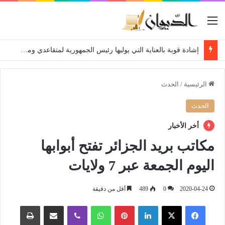
القائمة
إشادة قوية بالعناية التي يوليها رئيس الجمهورية لمتقاعدي ومعطوبي وكبار جرحى الجيش الوطني الشعبي
الرئيسية
/
الحدث
الحدث
أخر الأخبار
مكاتب بريد الجزائر تفتح أبوابها
اليوم الجمعة عبر 7 ولايات
2020-04-24
0
489
أقل من دقيقة
فيسبوك
‫X
لينكدإن
بينتيريست
واتساب
ڤايبر
مشاركة عبر البريد
طباعة