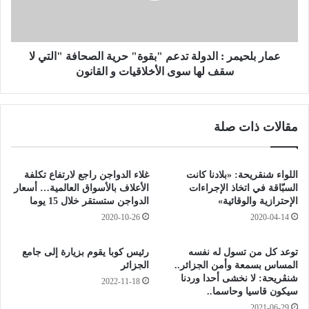
ه
ح
ا
ي
ن
م
ي
ر
عمار بلحيمر : الدولة تدعم "بقوة" حرية الصحافة "التي لا
ه
:
سقف لها سوى الأخلاقيات و القانون
ل
ا
أ
ل
ف
د
مقالات ذات صلة
ر
و
ا
ل
د
ة
ا
ت
اللواء شنقريحة: «بلادنا كانت
غلاء الدواجن راجع لارتفاع تكلفة
ل
د
السبّاقة في اتخاذ الإجراءات
الأعلاف بالأسواق العالمية… أسعار
ج
ع
الإحترازية والوقائية»
الدواجن ستستقر خلال 15 يوما
ي
م
2020-10-26
2020-04-14
ش
"
و
ب
توعد كل من تسول له نفسه
رئيس كوبا يقوم بزيارة إلى جامع
ق
ق
المساس بسمعة وأمن الجزائر..
الجزائر
ا
و
شنڤريحة: لا نخشى أحدا وردنا
2022-11-18
د
ة
سيكون قاسيا وحاسما..
ت
"
2021-06-29