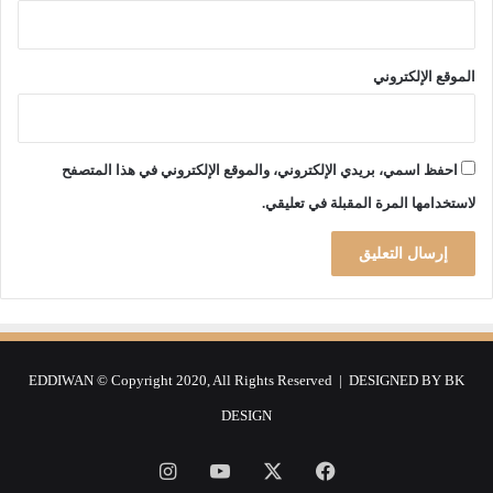
ش
ر
م
ا
الموقع الإلكتروني
ل
ش
ي
خ
احفظ اسمي، بريدي الإلكتروني، والموقع الإلكتروني في هذا المتصفح
ل
لاستخدامها المرة المقبلة في تعليقي.
ل
س
ي
ن
م
ا
ا
ل
EDDIWAN © Copyright 2020, All Rights Reserved | DESIGNED BY
BK
ع
DESIGN
ر
ب
ي
فيسبوك
‫X
‫YouTube
انستقرام
ة