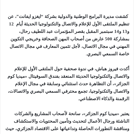
كشفت مديرة البرامج الوطنية والدولية بشركة “ايغزو ايفانت”، عن
تنظيم الملتقى الأول للإعلام والاتصال والتكنولوجيا الحديثة أيام 12
و13 و14 سبتمبر المقبل بقصر المؤتمرات عبد اللطيف رحال،
بمشاركة 500 عارض من أصحاب المهن الصحافة وخريجي التكوين
المهني في مجال الاتصال، لأجل تثمين المعارف في مجال الاتصال
خاصة السمعي البصري
.
أكدت فيروز هباش، في ندوة صحفية حول الملتقى الأول للإعلام
والاتصال والتكنولوجيا الحديثة المنعقد بفندق السوفيتال «ميديا كوم
الجزائر»، أن التظاهرة حدث استثنائي وسابقة في مجال الإعلام
والاتصال والتكنولوجيا، تجمع محترفي السمعي البصري والاتصالات،
الرقمنة والذكاء الاصطناعي
.
يعتبر «ميديا كوم الجزائر»، سانحة لأصحاب المشاريع والشركات
الناشئة ورجال الأعمال لتحديث وتأمين المحتويات والاستكشاف
ومناقشة التطورات الحاصلة وتداعياتها على الاقتصاد الجزائري، حيث