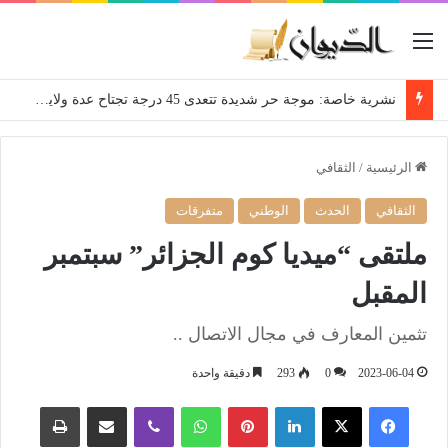
القائمة
نشرية خاصة: موجة حر شديدة تتعدى 45 درجة تجتاح عدة ولايات إلى غاية الاثنين
الرئيسية
/
الثقافي
الثقافي
الحدث
الوطني
متفرقات
ملتقى “ميديا كوم الجزائر” سبتمبر
المقبل
تثمين المعارف في مجال الاتصال ..
2023-06-04
0
293
دقيقة واحدة
فيسبوك
‫X
لينكدإن
بينتيريست
واتساب
ڤايبر
مشاركة عبر البريد
طباعة