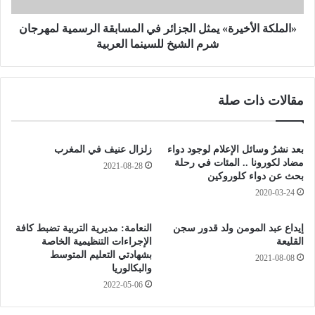
ت
ل
ب
أ
«الملكة الأخيرة» يمثل الجزائر في المسابقة الرسمية لمهرجان
و
خ
شرم الشيخ للسينما العربية
ل
ي
ا
ر
ي
ة
مقالات ذات صلة
ة
»
م
ي
ع
م
س
ث
بعد نشرُ وسائل الإعلام لوجود دواء
زلزال عنيف في المغرب
ك
ل
مضاد لكورونا .. المئات في رحلة
2021-08-28
ر
ا
بحث عن دواء كلوروكين
ل
2020-03-24
ج
ز
إيداع عبد المومن ولد قدور سجن
النعامة: مديرية التربية تضبط كافة
ا
القليعة
الإجراءات التنظيمية الخاصة
ئ
بشهادتي التعليم المتوسط
2021-08-08
ر
والبكالوريا
ف
2022-05-06
ي
ا