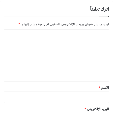
ل
م
اترك تعليقاً
س
ا
ب
لن يتم نشر عنوان بريدك الإلكتروني.
الحقول الإلزامية مشار إليها بـ
*
ق
ا
ة
ا
ل
ل
ت
ر
ع
س
م
ل
ي
ي
ة
ل
ق
م
*
ه
الاسم
*
ر
ج
ا
ن
البريد الإلكتروني
*