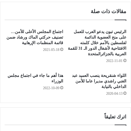
ر
م
مقالات ذات صلة
ب
ن
ن
ب
م
ئ
ه
ر
الرئيس تبون يدعو العرب للعمل
اجتماع المجلس الأعلى للأمن…
ل
ب
على منح العضوية الدائمة
تصنيف حركتي الماك ورشاد ضمن
ص
ت
لفلسطين بالأمم خلال كلمته
قائمة المنظمات الإرهابية
ب
الافتتاحية لأشغال الدور الـ 31 للقمة
ل
2021-05-18
العربية بالجزائرالمتحدة
ا
م
ح
2022-11-01
س
ن
ا
ق
ن
اللواء شنقريحة ينصب العميد عبد
هذا أهم ما جاء في اجتماع مجلس
ي
الغني راشدي مديرا عاما للأمن
الوزراء
ب
الداخلي بالنيابة
2022-10-09
ة
2020-04-13
ل
ل
م
ح
اترك تعليقاً
ا
م