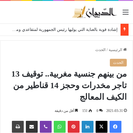
القائمة
إشادة قوية بالعناية التي يوليها رئيس الجمهورية لمتقاعدي ومعطوبي وكبار جرحى الجيش الوطني الشعبي
الرئيسية
/
الحدث
الحدث
من بينهم جنسية مغربية.. توقيف 13
تاجر مخدرات وحجز 14 قناطير من
الكيف المعالج
2021-03-31
0
151
أقل من دقيقة
فيسبوك
‫X
لينكدإن
بينتيريست
واتساب
ڤايبر
مشاركة عبر البريد
طباعة