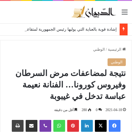
القائمة
إشادة قوية بالعناية التي يوليها رئيس الجمهورية لمتقاعدي ومعطوبي وكبار جرحى الجيش الوطني الشعبي
الرئيسية
/
الوطني
الوطني
نتيجة لمضاعفات مرض السرطان
وفيروس كورونا… الفنانة نعيمة
عباسة تدخل في غيبوبة
2021-04-18
0
280
أقل من دقيقة
فيسبوك
‫X
لينكدإن
بينتيريست
واتساب
ڤايبر
مشاركة عبر البريد
طباعة