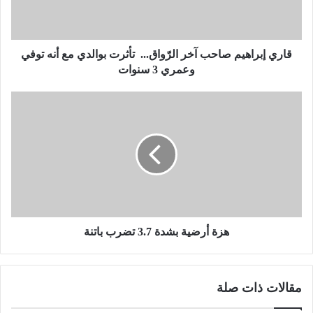
ر
ا
ه
ي
قاري إبراهيم صاحب آخر الرّواق... تأثرت بوالدي مع أنه توفي
م
وعمري 3 سنوات
ص
ا
ه
ح
ز
ب
ة
آ
أ
خ
ر
ر
ض
ا
ي
ل
ة
رّ
ب
و
ش
هزة أرضية بشدة 3.7 تضرب باتنة
ا
د
ق
ة
.
3
مقالات ذات صلة
.
.
.
7