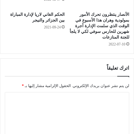
ت
ة
ض
3
الأنصار ينتظرون تحرك الأمور
الحكم الغاني لاريا لإدارة المباراة
ا
0
بمولودية وهران هذا الأسبوع في
بين الجزائر والنيجر
ع
0
الوقت الذي سلمت الإدارة أجرة
2021-09-24
ف
0
شهرين للحارس سوفي لكي لا يلجأ
خ
ق
للجنة المنازعات
ل
ف
2022-07-10
ا
ا
ل
ز
6
ط
اترك تعليقاً
أ
ب
ي
ي
ا
م
لن يتم نشر عنوان بريدك الإلكتروني.
الحقول الإلزامية مشار إليها بـ
*
م
ن
د
ا
ا
ل
خ
ل
ت
ص
ع
ي
د
ل