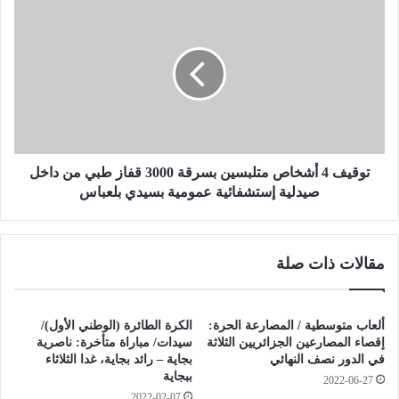
ا
ت
ل
و
إ
ق
ص
ي
ا
ف
ب
4
ا
أ
ت
ش
ي
خ
ت
ا
توقيف 4 أشخاص متلبسين بسرقة 3000 قفاز طبي من داخل
ج
ص
صيدلية إستشفائية عمومية بسيدي بلعباس
ا
م
و
ت
ز
ل
مقالات ذات صلة
4
ب
0
س
0
ي
أ
ن
ألعاب متوسطية / المصارعة الحرة:
الكرة الطائرة (الوطني الأول)/
ل
ب
إقصاء المصارعين الجزائريين الثلاثة
سيدات/ مباراة متأخرة: ناصرية
ف
س
في الدور نصف النهائي
بجاية – رائد بجاية، غدا الثلاثاء
و
ببجاية
ر
2022-06-27
ي
ق
2022-02-07