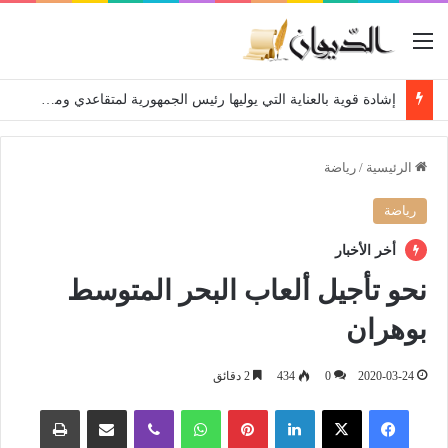
القائمة
إشادة قوية بالعناية التي يوليها رئيس الجمهورية لمتقاعدي ومعطوبي وكبار جرحى الجيش الوطني الشعبي
الرئيسية
/
رياضة
رياضة
أخر الأخبار
نحو تأجيل ألعاب البحر المتوسط
بوهران
2020-03-24
0
434
2 دقائق
فيسبوك
‫X
لينكدإن
بينتيريست
واتساب
ڤايبر
مشاركة عبر البريد
طباعة