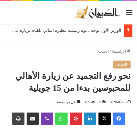
القائمة
الوزير الأول يوجه دعوة رسمية لنظيره المالي للقيام بزيارة عمل إلى الجزائر
الرئيسية
/
الحدث
الحدث
نحو رفع التجميد عن زيارة الأهالي
للمحبوسين بدءا من 15 جويلية
2020-07-13
0
459
أقل من دقيقة
فيسبوك
‫X
لينكدإن
بينتيريست
واتساب
ڤايبر
مشاركة عبر البريد
طباعة