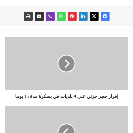
إ
ق
ر
ا
ر
ح
ج
ر
ج
ز
إقرار حجر جزئي على 9 بلديات في بسكرة مدة 15 يوما
ئ
ي
م
ع
ح
ل
ا
ى
ك