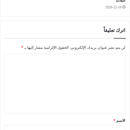
الثلاث
ا
و
2020-12-18
ل
د
ع
و
اترك تعليقاً
ي
ط
ة
لن يتم نشر عنوان بريدك الإلكتروني.
الحقول الإلزامية مشار إليها بـ
*
"
ا
ف
ي
ل
ق
ت
ض
ي
ع
ة
ل
1
ي
2
.
ق
5
*
ق
الاسم
*
ن