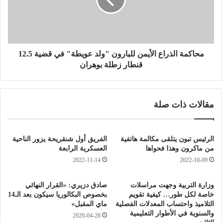
9
م
ب
ة
ل
ا
د
ل
ي
ذ
ا
ر
محاكمة الذراع الأيمن للبارون "ولد عويطة" في قضية 12.5
ت
ا
قنطار زطلة بوهران
ف
ع
ي
ا
ب
ل
مقالات ذات صلة
س
أ
ك
ي
ر
م
ة
ن
الرئيس تبون يتلقى مكالمة هاتفية
الفريق أول شنقريحة يزور الناحية
م
ل
من ماكرون وهذا فحواها
العسكرية الرابعة
د
ل
2022-11-14
2022-10-09
ة
ب
1
ا
وزارة التربية وجهت مراسلات
صادق دزيري: «القرار النهائي
5
ر
خاصة لكل طور… كيفية تقويم
بخصوص البكالوريا سيكون بعد الـ14
ي
و
التلاميذ واحتساب المعدلات الفصلية
ماي المقبل»
و
ن
والسنوية في الأطوار التعليمية
2020-04-28
م
"