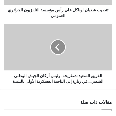
ا
ن
تنصيب شعبان لوناكل على رأس مؤسسة التلفزيون الجزائري
ل
العمومي
و
ن
ا
ا
ل
ك
ف
ل
ر
ع
ي
ل
ق
ى
ا
ر
ل
أ
س
س
ع
الفريق السعيد شنڨريحة، رئيس أركان الجيش الوطني
م
ي
الشعبي...في زيارة إلى الناحية العسكرية الأولى بالبليدة
ؤ
د
س
ش
س
ن
مقالات ذات صلة
ة
ڨ
ا
ر
ل
ي