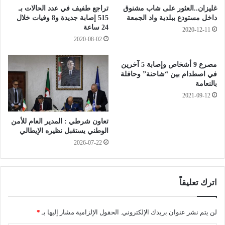
ت
ح
غليزان..العثور على شاب مشنوق
تراجع طفيف في عدد الحالات بـ
ل
ة
داخل مستودع ببلدية واد الجمعة
515 إصابة جديدة و8 وفيات خلال
ف
،
24 ساعة
2020-12-11
ز
ر
2020-08-02
ي
ئ
و
ي
مصرع 9 أشخاص وإصابة 5 آخرين
ن
س
في اصطدام بين “شاحنة” وحافلة
ا
أ
بالنعامة
ل
ر
2021-09-12
ج
ك
ز
ا
ا
تعاون شرطي : المدير العام للأمن
ن
الوطني يستقبل نظيره الإيطالي
ئ
ا
ر
2026-07-22
ل
ي
ج
ا
ي
ل
ش
اترك تعليقاً
ع
ا
م
ل
و
و
لن يتم نشر عنوان بريدك الإلكتروني.
الحقول الإلزامية مشار إليها بـ
*
م
ط