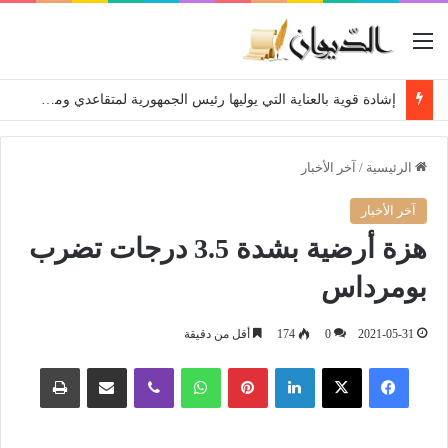
القائمة
إشادة قوية بالعناية التي يوليها رئيس الجمهورية لمتقاعدي ومعطوبي وكبار جرحى الجيش الوطني الشعبي
الرئيسية
/
آخر الأخبار
آخر الأخبار
هزة أرضية بشدة 3.5 درجات تضرب
بومرداس
2021-05-31
0
174
أقل من دقيقة
فيسبوك
‫X
لينكدإن
بينتيريست
واتساب
ڤايبر
مشاركة عبر البريد
طباعة