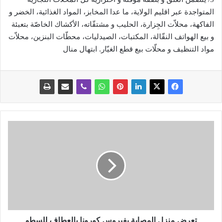
المتواجدة عبر اقليم الولاية، ما عدا المخابز، المواد الغذائية، الخضر و
الفاكهة، محلاّت الجِزارة، الحليب و مشتقّاته، الأكشاك الخاصّة بتعبئة
و بيع الهواتف النقّالة، المكتبات، الصيدليات، محطّات البنزين، محلاّت
مواد التنظيف و محلّات بيع قطع الغيّار. ابتهال منال
ت
ع
ر
ض
م
ن
ز
ل
ا
ل
تعرض منزل المصابة بفيروس كورونا بالعطاف للسطو