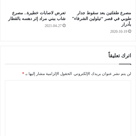
ط
م
ا
و
مصرع طفلتين بعد سقوط جدار
تعرض لاصابات خطيرة.. مصرع
ف
ا
طوبي في قصر “تيلولين الشرفاء”
شاب ببني مراد إثر دهسه بالقطار
ل
د
بأدرار
2021-04-27
ل
ا
2020-10-19
س
ل
ط
غ
و
ذ
ا
اترك تعليقاً
ئ
ي
ة
لن يتم نشر عنوان بريدك الإلكتروني.
الحقول الإلزامية مشار إليها بـ
*
ا
ب
غ
ل
ل
ت
ي
ز
ع
ا
ل
ن
ي