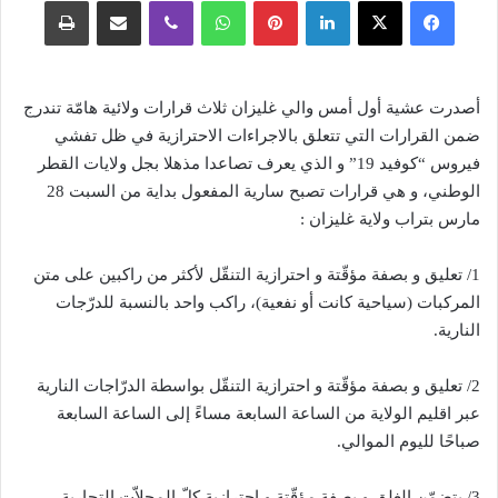
فيسبوك
‫X
لينكدإن
بينتيريست
واتساب
ڤايبر
مشاركة عبر البريد
طباعة
أصدرت عشية أول أمس والي غليزان ثلاث قرارات ولائية هامّة تندرج
ضمن القرارات التي تتعلق بالاجراءات الاحترازية في ظل تفشي
فيروس “كوفيد 19” و الذي يعرف تصاعدا مذهلا بجل ولايات القطر
الوطني، و هي قرارات تصبح سارية المفعول بداية من السبت 28
مارس بتراب ولاية غليزان :
1/ تعليق و بصفة مؤقّتة و احترازية التنقّل لأكثر من راكبين على متن
المركبات (سياحية كانت أو نفعية)، راكب واحد بالنسبة للدرّجات
النارية.
2/ تعليق و بصفة مؤقّتة و احترازية التنقّل بواسطة الدرّاجات النارية
عبر اقليم الولاية من الساعة السابعة مساءً إلى الساعة السابعة
صباحًا لليوم الموالي.
3/ يتضمّن الغلق و بصفة مؤقّتة و احترازية كلّ المحلاّت التجارية