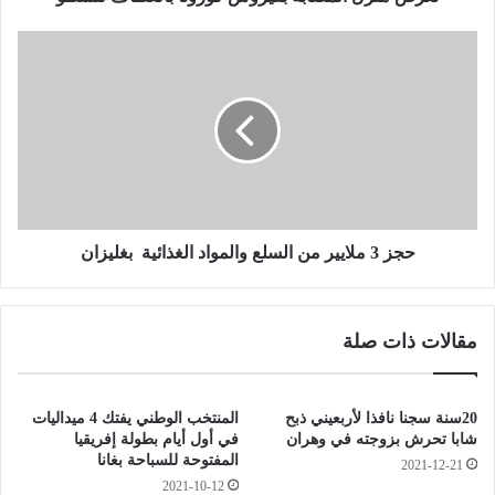
م
ص
ح
ا
ج
ب
ز
ة
3
ب
م
ف
ل
ي
ا
ر
ي
و
ي
س
ر
حجز 3 ملايير من السلع والمواد الغذائية بغليزان
ك
م
و
ن
ر
ا
مقالات ذات صلة
و
ل
ن
س
ا
ل
ب
ع
20سنة سجنا نافذا لأربعيني ذبح
المنتخب الوطني يفتك 4 ميداليات
ا
و
شابا تحرش بزوجته في وهران
في أول أيام بطولة إفريقيا
ل
ا
المفتوحة للسباحة بغانا
2021-12-21
ع
ل
2021-10-12