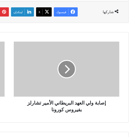
شاركها
فيسبوك
‫X
لينكدإن
إ
و
ص
ز
ا
ا
ب
ر
ة
ة
و
ا
ل
ل
ي
ش
ا
ؤ
ل
إصابة ولي العهد البريطاني الأمير تشارلز
و
ع
ن
بفيروس كورونا
ه
ا
د
ل
ا
د
ل
ي