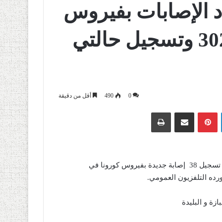
د الإصابات بفيروس
كورونا في الجزائر إلى 302 وتسجيل حالتي
0
490
أقل من دقيقة
لينكدإن
بينتيريست
مشاركة عبر البريد
طباعة
أعلنت وزارة الصحة والسكان وإصلاح المستشفيات، الأربعاء، عن تسجيل 38 إصابة جديدة بفيروس كورونا في
زة و البليدة