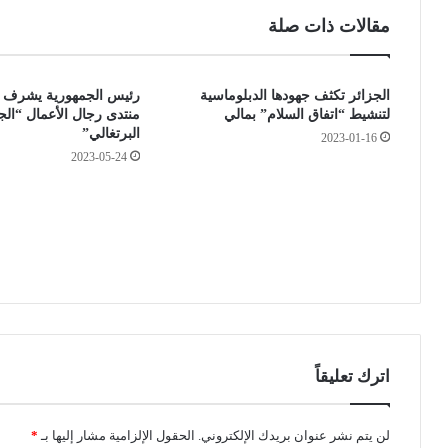
ب
ن
مقالات ذات صلة
ر
ي
ي
ة
ط
ت
الجزائر تكثف جهودها الدبلوماسية
رئيس الجمهورية يشرف ع
ا
ص
لتنشيط “اتفاق السلام” بمالي
منتدى رجال الأعمال “الج
ن
د
البرتغالي”
2023-01-16
ي
ر
2023-05-24
ا
ف
ل
ت
أ
و
م
ى
ي
ع
ر
ن
ت
ت
ش
ج
ا
ه
ر
ي
ل
ز
اترك تعليقاً
ز
و
ب
د
ف
ف
لن يتم نشر عنوان بريدك الإلكتروني.
الحقول الإلزامية مشار إليها بـ
*