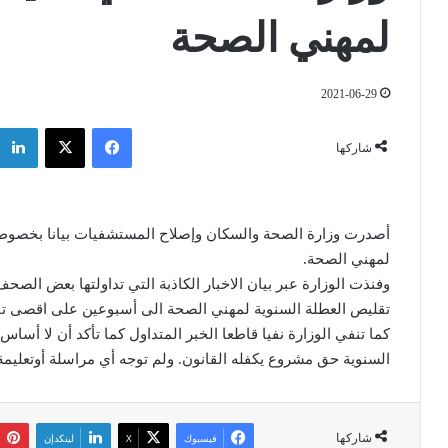
لمهني الصحة
2021-06-29
فيسبوك
‫X
شاركها
‎أصدرت وزارة الصحة والسكان وإصلاح المستشفيات بيانا بخصوص 
لمهني الصحة.
‎وفنذت الوزارة عبر بيان الاخبار الكاذبة التي تداولتها بعض ا
تقليص العطلة السنوية لمهني الصحة الى أسبوعين على اقصى تق
‎كما تنفي الوزارة نفيا قاطعا الخبر المتداول كما تأكد أن لا أس
السنوية حق مشروع يكفله القانون. ولم توجه أي مراسلة أوتعليم
شاركها
فيسبوك
‫X
لينكدإن