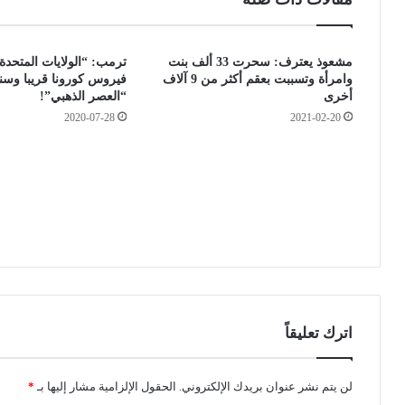
ه
و
ا
م
ل
و
مشعوذ يعترف: سحرت 33 ألف بنت
ترمب: “الولايات المتحد
م
أ
وامرأة وتسببت بعقم أكثر من 9 آلاف
فيروس كورونا قريبا وسن
س
ح
أخرى
“العصر الذهبي”!
ا
ش
2020-07-28
2021-02-20
س
ا
ب
ء
س
د
م
ج
ع
ا
ة
ج
و
ف
أ
ا
م
س
ن
د
ا
ة
ل
م
اترك تعليقاً
ج
و
ز
ج
ا
ه
لن يتم نشر عنوان بريدك الإلكتروني.
الحقول الإلزامية مشار إليها بـ
*
ئ
ة