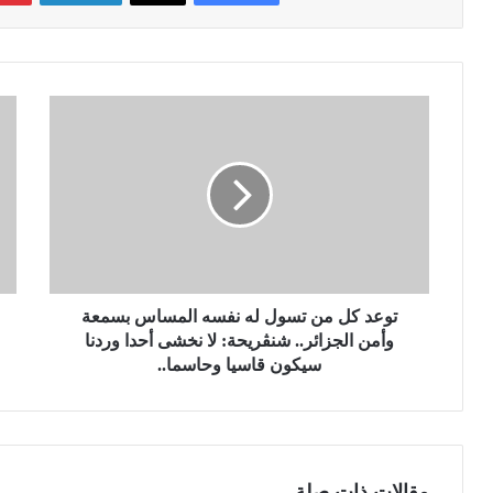
ت
ح
و
ج
ع
ز
د
ك
ك
م
ل
ي
م
ة
ن
م
ت
ع
س
توعد كل من تسول له نفسه المساس بسمعة
ت
و
ب
وأمن الجزائر.. شنڤريحة: لا نخشى أحدا وردنا
ل
ر
سيكون قاسيا وحاسما..
ل
ة
ه
م
ن
ن
ف
ل
س
ح
مقالات ذات صلة