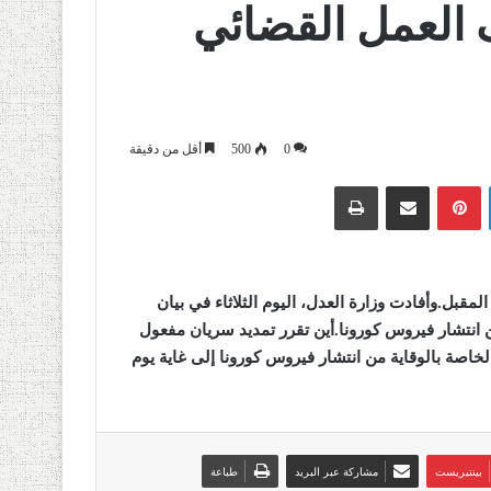
 العمل القضائي
0
500
أقل من دقيقة
لينكدإن
بينتيريست
مشاركة عبر البريد
طباعة
.
وأفادت وزارة العدل، اليوم الثلاثاء في بيان
من انتشار فيروس كورونا
.
أين تقرر تمديد سريان مفعول
كرة الوزارية رقم 001/و.ع.ح.أ المؤرخة في 16 مارس 2020، الخاصة بالوقاية من انتشار فيروس كورونا إلى غاية يوم
بينتيريست
مشاركة عبر البريد
طباعة