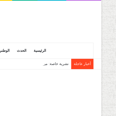
الرئيسية
الحدث
الوطني
أخبار عاجلة
نشرية خاصة: موجة حر شديدة تتعدى 45 درجة تجتاح عدة ولايات إلى غاية الاثنين