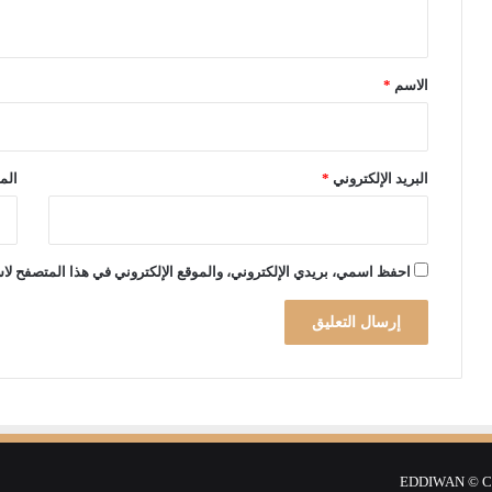
ي
ا
ك
ر
ة
ق
م
و
*
ج
ا
الاسم
*
ا
ل
ن
ت
ا
ن
ق
البريد الإلكتروني
*
الم
ل
احفظ اسمي، بريدي الإلكتروني، والموقع الإلكتروني في هذا المتصفح لاس
EDDIWAN © Cop