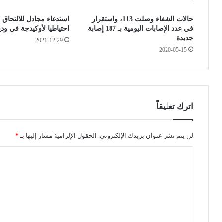
ز
ح
حالات الشفاء وصلت 113، واستقرار
استدعاء مجادل للالتحاق ب
ة
ط
في عدد الإصابات اليومية بـ 187 إصابة
احتياطيا لأوكيدجة في ودية
ا
ا
جديدة
2021-12-29
ل
ت
2020-05-15
د
ا
ف
ل
ع
ب
ا
ن
ل
ز
إ
ي
اترك تعليقاً
ل
ن
ك
ل
ت
ل
لن يتم نشر عنوان بريدك الإلكتروني.
الحقول الإلزامية مشار إليها بـ
*
ر
ح
ا
و
د
ن
م
ل
ي
ن
ت
ل
ا
ل
ل
ع
ت
ح
ل
ج
ر