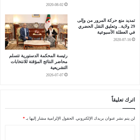
م
ا
2020-08-02
ج
ر
ا
ا
تمديد منع حركة المرور من وإلى
ل
ث
29 ولاية.. وتعليق النقل الحضري
ا
و
في العطلة الأسبوعية
ل
ن
2020-07-16
م
ب
ر
و
رئيسة المحكمة الدستورية تتسلم
ا
ه
محاضر النتائج المؤقتة للانتخابات
ق
ر
التشريعية
ب
ا
2026-07-07
ة
ن
ا
تُ
ل
ر
ت
وّ
اترك تعليقاً
ق
ج
ن
ل
ي
ل
لن يتم نشر عنوان بريدك الإلكتروني.
الحقول الإلزامية مشار إليها بـ
*
ة
أ
ل
ل
ا
ل
ع
ل