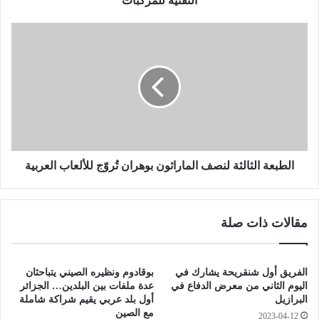
التقنية للمركبات
ن
ح
ا
ت
ل
س
ط
ه
ب
ي
ع
ل
ة
ا
ا
ت
ل
ل
ث
ل
ا
الطبعة الثالثة لنصف الماراثون بوهران تُروّج للألعاب العربية
م
ل
س
ث
ت
ة
مقالات ذات صلة
ث
ل
م
ن
ر
ص
ي
ف
الفريق أول شنقريحة يشارك في
بوقادوم ونظيره الصيني يتباحثان
ن
ا
اليوم الثاني من معرض الدفاع في
عدة ملفات بين البلدين… الجزائر
ف
ل
البرازيل
أول بلد عربي يقيم شراكة شاملة
ي
مع الصين
م
2023-04-12