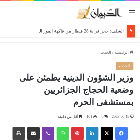
القائمة
الشلف: حجز قرابة 28 قنطار من فاكهة الموز الموجهة للمضاربة
الرئيسية
/
الحدث
الحدث
وزير الشؤون الدينية يطمئن على
وضعية الحجاج الجزائريين
بمستشفى الحرم
2023-06-19
0
101
أقل من دقيقة
فيسبوك
‫X
لينكدإن
بينتيريست
واتساب
ڤايبر
مشاركة عبر البريد
طباعة