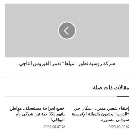
ط
ر
ش
د
ر
ا
ك
ل
ة
و
ر
ا
و
ف
س
د
ي
ي
ة
ن
ت
شركة روسية تطور "مياها" تدمر الفيروس التاجي
و
ط
م
و
ص
ر
مقالات ذات صلة
ا
"
ب
م
ي
ي
ك
ا
إحتفاء شعبي مميز.. سكان حي
خضع لجراحة مستعجلة.. مواطن
و
ه
“الدرب” يحتفون بالبطلة الإفريقية
يلتهم 351 حبة تين شوكي بأم
ر
ا
سوداني مستورة
البواقي!
و
"
2020-08-07
2023-06-02
ن
ت