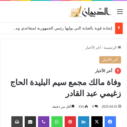
القائمة
إشادة قوية بالعناية التي يوليها رئيس الجمهورية لمتقاعدي ومعطوبي وكبار جرحى الجيش الوطني الشعبي
الرئيسية
/
آخر الأخبار
آخر الأخبار
أخر الأخبار
وفاة مالك مجمع سيم البليدة الحاج
زغيمي عبد القادر
2020-04-01
0
434
أقل من دقيقة
فيسبوك
‫X
لينكدإن
بينتيريست
واتساب
ڤايبر
مشاركة عبر البريد
طباعة