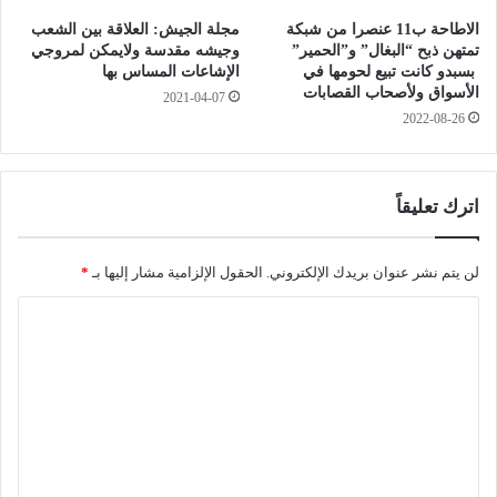
ا
د
الاطاحة ب11 عنصرا من شبكة
مجلة الجيش: العلاقة بين الشعب
م
م
تمتهن ذبح “البغال” و”الحمير”
وجيشه مقدسة ولايمكن لمروجي
ن
ر
بسبدو كانت تبيع لحومها في
الإشاعات المساس بها
ا
ا
الأسواق ولأصحاب القصابات
2021-04-07
ل
ل
2022-08-26
ك
ف
و
ي
ي
ر
ت
و
اترك تعليقاً
س
ا
لن يتم نشر عنوان بريدك الإلكتروني.
الحقول الإلزامية مشار إليها بـ
*
ل
ت
ا
ا
ج
ل
ي
ت
ع
ل
ي