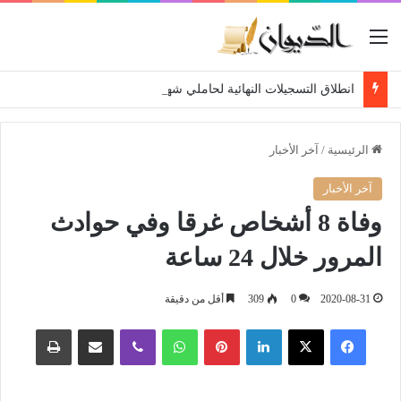
القائمة
انطلاق التسجيلات النهائية لحاملي شهادة البكالوريا 2026
الرئيسية
/
آخر الأخبار
آخر الأخبار
وفاة 8 أشخاص غرقا وفي حوادث
المرور خلال 24 ساعة
2020-08-31
0
309
أقل من دقيقة
فيسبوك
‫X
لينكدإن
بينتيريست
واتساب
ڤايبر
مشاركة عبر البريد
طباعة