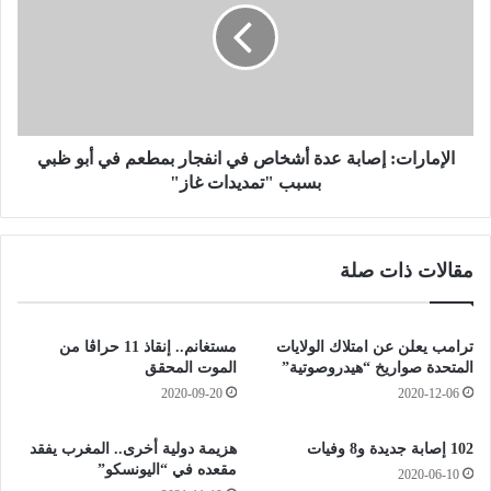
.
م
ف
ا
ي
ر
ر
ا
و
ت
س
:
ك
إ
الإمارات: إصابة عدة أشخاص في انفجار بمطعم في أبو ظبي
و
ص
بسبب "تمديدات غاز"
ر
ا
و
ب
ن
ة
مقالات ذات صلة
ا
ع
ي
د
ض
ة
ر
أ
ترامب يعلن عن امتلاك الولايات
مستغانم.. إنقاذ 11 حراڤا من
ب
ش
المتحدة صواريخ “هيدروصوتية”
الموت المحقق
ا
خ
2020-09-20
2020-12-06
ل
ا
ك
ص
102 إصابة جديدة و8 وفيات
هزيمة دولية أخرى.. المغرب يفقد
ل
ف
مقعده في “اليونسكو”
2020-06-10
ى
ي