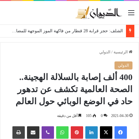
القائمة
الشلف: حجز قرابة 28 قنطار من فاكهة الموز الموجهة للمضاربة
الرئيسية
/
الدولي
الدولي
400 ألف إصابة بالسلالة الهجينة..
الصحة العالمية تكشف عن تدهور
حاد في الوضع الوبائي حول العالم
2021-04-30
0
105
أقل من دقيقة
فيسبوك
‫X
لينكدإن
بينتيريست
واتساب
ڤايبر
مشاركة عبر البريد
طباعة