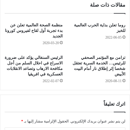
مقالات ذات صلة
ئ
.
ي
.
د
.
و
س
روما تعلن بداية الحرب العالمية
منظمة الصحة العالمية تعلن عن
ر
ر
للخبز
بدء تجربة أول لقاح لفيروس كورونا
ي
ي
الجديد
2022-06-05
أ
ع
2020-03-20
ب
غ
ط
ل
تزامن مع المؤتمر الصحفي
الرئيس السنغالي يؤكد على ضرورة
ا
ي
للرئيس… الخدمة السرية تعتقل
الاسراع في احلال السلم من أجل
ل
ز
شخصا إثر إطلاق نار أمام البيت
مكافحة الارهاب وتصاعد الانقلابات
إ
ا
الأبيض
العسكرية في افريقيا
ف
ن
2022-02-07
2020-08-11
ر
0
ي
م
ق
و
ي
ل
اترك تعليقاً
ا
و
د
لن يتم نشر عنوان بريدك الإلكتروني.
الحقول الإلزامية مشار إليها بـ
*
ي
ة