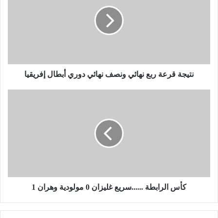
ي
ج
ة
ق
ر
ع
ة
ر
نتيجة قرعة ربع نهائي ونصف نهائي دوري أبطال إفريقيا
ب
ع
ك
ن
أ
ه
س
ا
ا
ئ
ل
ي
ر
و
ا
ن
ب
ص
ط
ف
ة
كأس الرابطة ......سريع غليزان 0 مولودية وهران 1
ن
.
ه
.
ا
.