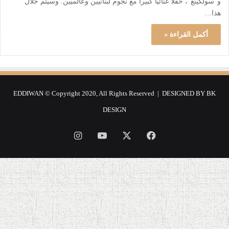
و”سولكينغ”، حفلا غنائيا كبيرا مع نجوم لبنانيين وعالميين. وسيتم خلال
هذا…
أكمل القراءة »
EDDIWAN © Copyright 2020, All Rights Reserved | DESIGNED BY
BK
DESIGN
فيسبوك
‫X
‫YouTube
انستقرام