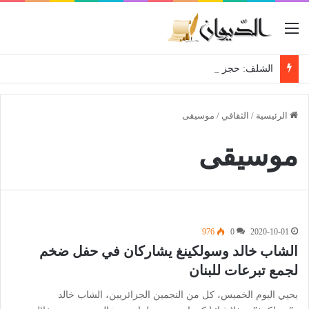
القائمة
الشلف: حجز قرابة 28 قنطار من فاكهة الموز الموجهة للمضاربة
الرئيسية
/
الثقافي
/
موسيقى
موسيقى
976
0
2020-10-01
الشاب خالد وسولكينغ يشاركان في حفل ضخم
لجمع تبرعات للبنان
يحيي اليوم الخميس، كل من النجمين الجزائريين، الشاب خالد