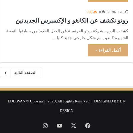
798
0
2020-11-13
رونو تكشف عن الكانغو و الإكسبرس الجديدتين
كشفت اليوم , شركة رونو الفرنسية عن الجيل الجديد من سيارتها النفعية
الشهيرة كانغو , مع شكل خارجي جديد كليا…
أكمل القراءة »
الصفحة التالية
EDDIWAN © Copyright 2020, All Rights Reserved | DESIGNED BY
BK
DESIGN
فيسبوك
‫X
‫YouTube
انستقرام