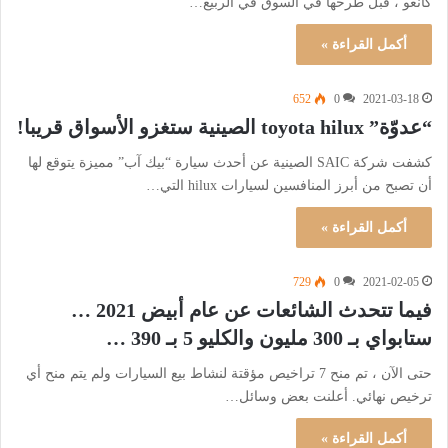
كانغو ، قبل طرحها في السوق في الربيع…
أكمل القراءة »
652
0
2021-03-18
“عدوّة” toyota hilux الصينية ستغزو الأسواق قريبا!
كشفت شركة SAIC الصينية عن أحدث سيارة “بيك آب” مميزة يتوقع لها
أن تصبح من أبرز المنافسين لسيارات hilux التي…
أكمل القراءة »
729
0
2021-02-05
فيما تتحدث الشائعات عن عام أبيض 2021 …
ستابواي بـ 300 مليون والكليو 5 بـ 390 …
حتى الآن ، تم منح 7 تراخيص مؤقتة لنشاط بيع السيارات ولم يتم منح أي
ترخيص نهائي. أعلنت بعض وسائل…
أكمل القراءة »